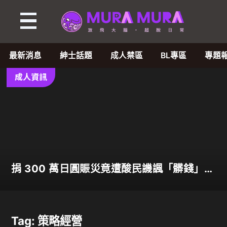
Tag:
策
最新消息
紳士話題
成人禁區
BL專區
專題
略
成人資訊
經
營
-
捐 300 萬日圓賑災竟遭酸民譏諷「髒錢」！
MuraMura
人氣 AV 女優田野憂霸氣反擊表示善意不分
貴賤
-
Tag: 策略經營