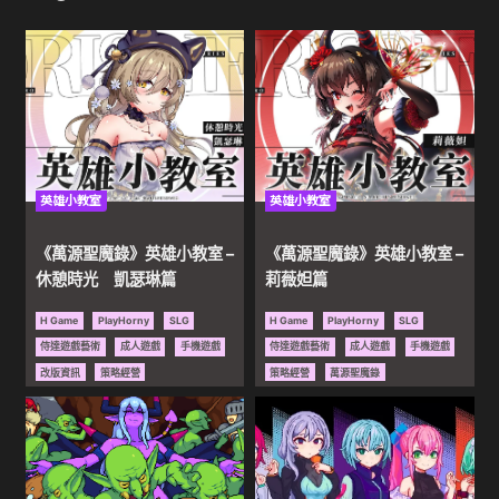
成
人
遊
英雄小教室
英雄小教室
戲
《萬源聖魔錄》英雄小教室 –
《萬源聖魔錄》英雄小教室 –
｜
休憩時光 凱瑟琳篇
莉薇妲篇
H Game
PlayHorny
SLG
H Game
PlayHorny
SLG
色
侍達遊戲藝術
成人遊戲
手機遊戲
侍達遊戲藝術
成人遊戲
手機遊戲
改版資訊
策略經營
策略經營
萬源聖魔錄
色
動