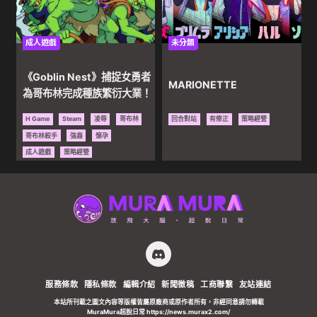
漫
成人遊戲
未分類
｜
《Goblin Nest》捕捉女勇者
MARIONETTE
為哥布林完成種族繁衍大業！
AV
H Game
Steam
凌辱
哥布林
回合對站
有修正
策略經營
哥布林殺手
強姦
懷孕
資
成人遊戲
策略經營
訊
服務條款
隱私條款
編輯介紹
新聞徵稿
工商聯繫
友站連結
本站所刊載之圖文內容等版權皆屬原廠商或原作者所有，非經同意請勿轉載
MuraMura超脫日常 https://news.murax2.com/