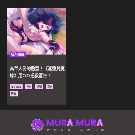
遊
戲
｜
成人遊戲
色
高舉人民的慾莖！《淫墮封魔
色
錄》用○○拯救蒼生！
H Game
多P
妖精
群P
動
騷貨
漫
｜