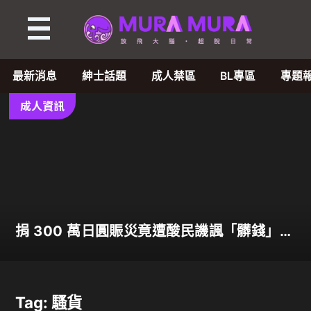
Tag:
騷
最新消息
紳士話題
成人禁區
BL專區
專題
貨
成人資訊
-
MuraMura
-
捐 300 萬日圓賑災竟遭酸民譏諷「髒錢」！
成
人氣 AV 女優田野憂霸氣反擊表示善意不分
貴賤
人
Tag: 騷貨