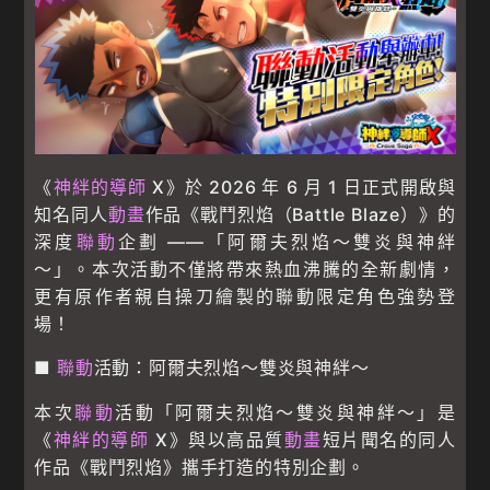
《
神絆的導師
X》於 2026 年 6 月 1 日正式開啟與
知名同人
動畫
作品《戰鬥烈焰（Battle Blaze）》的
深度
聯動
企劃 ——「阿爾夫烈焰～雙炎與神絆
～」。本次活動不僅將帶來熱血沸騰的全新劇情，
更有原作者親自操刀繪製的聯動限定角色強勢登
場！
■
聯動
活動：阿爾夫烈焰～雙炎與神絆～
本次
聯動
活動「阿爾夫烈焰～雙炎與神絆～」是
《
神絆的導師
X》與以高品質
動畫
短片聞名的同人
作品《戰鬥烈焰》攜手打造的特別企劃。