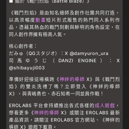
■ 關於《戰鬥烈焰（Battle Blaze）》
《戰鬥烈焰》是由知名繪師及創作社團共同打造，
以高流暢度
動畫
短片形式販售的熱門同人系列作
品，憑藉其熱血的戰鬥刻劃與鮮明的角色設定，在
同人創作界擁有極高人氣。
核心創作者：
だみゅ（QGスタジオ）：X @damyuron_ura
司馬ゆうじ（DANZI ENGINE）：X
@shibayuji003
準備好迎接這場橫跨《
神絆的導師
X》與《戰鬥烈
焰》的雙炎洗禮了嗎？立即登入《神絆的導師
X》，與青嶋勇也、赤石知希一同並肩作戰！
EROLABS 平台會持續推出各式各樣的
成人遊戲
，
想看更多《
神絆的導師
X》或關注 EROLABS 最新
產品資訊，請關注 EROLABS 官方網站、《神絆的
導師 X》遊戲下載頁。