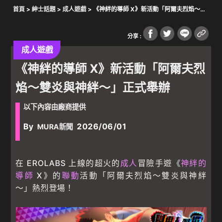
首頁
>
紳士話題
>
成人遊戲
> 《神絆的導師 X》新活動「阿爾夫烈焰～雙
炎與神絆～」正式舉辦
分享 :
成人遊戲
《神絆的導師 X》新活動「阿爾夫烈
焰～雙炎與神絆～」正式舉辦
以下內容由廠商提供
By
2026/06/01
MURA新聞
在 EROLABS 上線的超火的
成人
冒險手遊《
神絆的
導師
X》的
聯動
活動「阿爾夫烈焰～雙炎與神絆
～」熱烈登場！