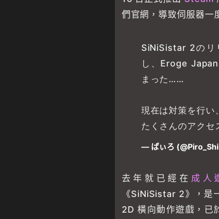
們官網，導致伺服器一
SiNiSistar
し、Eroge J
まった……
現在は対策を行い
たくさんのアクセ
— ぱぃろ (@Piro_Shi
去年就已經在
成人
《SiNiSistar 
2D 橫向動作遊戲，已於 