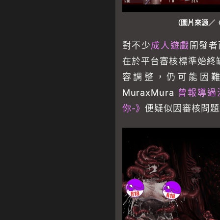
（圖片來源／《Si
對不少
成人遊戲
開發者
在於平台審核標準始終
容調整，仍可能因
MuraxMura
曾報導過
你-》
便疑似因審核問題遲