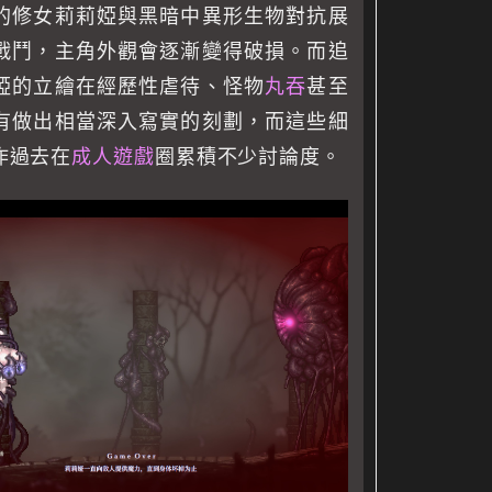
的修女莉莉婭與黑暗中異形生物對抗展
戰鬥，主角外觀會逐漸變得破損。而追
婭的立繪在經歷性虐待、怪物
丸吞
甚至
有做出相當深入寫實的刻劃，而這些細
作過去在
成人遊戲
圈累積不少討論度。