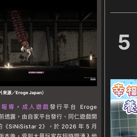
5
來源／Eroge Japan）
 的報導
，
成人遊戲
發行平台 Eroge
ろ日前透露，由自家平台發行、同仁遊戲開
NiSistar 2》，於 2026 年 5 月
版本後，受到大量玩家在短時間湧入他