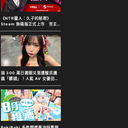
《NTR獵人：久子的秘密》
Steam 無碼版正式上市 苦主
化身靈體調查妻子 夫目前犯全
程直擊
捐 300 萬日圓賑災竟遭酸民譏
諷「髒錢」！人氣 AV 女優田野
憂霸氣反擊表示善意不分貴賤
BokiBoki 多款精選黃油特賣開