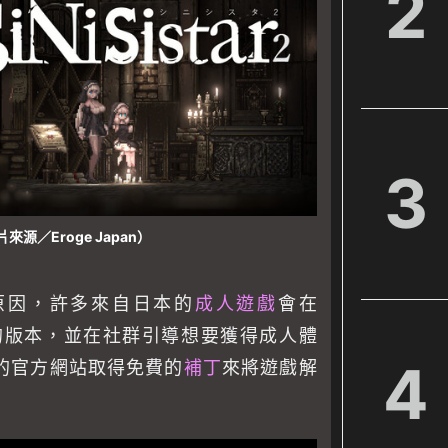
2
3
來源／Eroge Japan）
原因，許多來自日本的
成人遊戲
會在
的版本，並在社群引導想要獲得成人體
4
的官方網站取得免費的
補丁
來將遊戲解