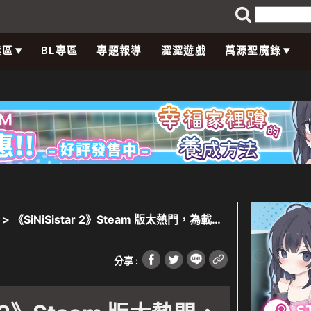
禁區
BL專區
專題報導
澀澀遊戲
萬源聖魔錄
> 《SiNiSistar 2》Steam 版太熱門，為載補
網
分享 :