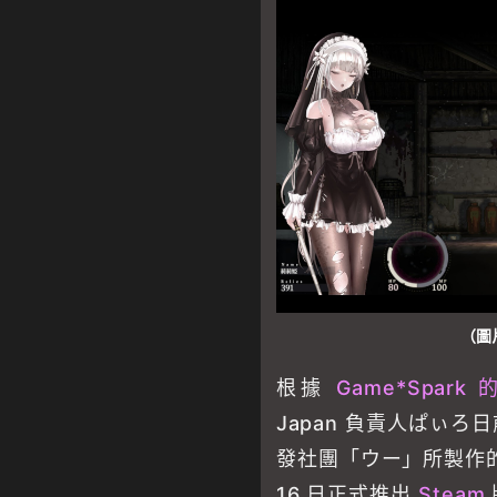
（圖片
根據
Game*Spark
Japan 負責人ぱぃ
發社團「ウー」所製作的《Si
16 日正式推出
Steam