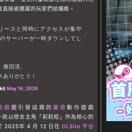
度直接被踴躍的玩家們給癱瘓。
 2のリリースと同時にアクセスが集中
apanのサーバーが一時ダウンしてし
、復旧済。
スありがとう！
ki)
May 16, 2026
遊戲
圈引發話題的
獵奇
動作遊戲
2》，是一款以修女主角「莉莉婭」作為核心的
2025年 4 月 12 日在
DLSite 平台