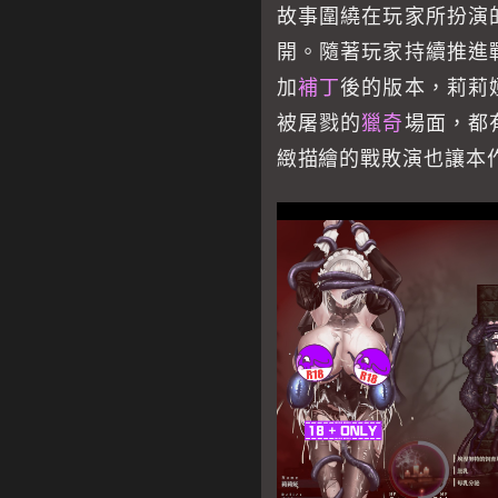
故事圍繞在玩家所扮演
開。隨著玩家持續推進
加
補丁
後的版本，莉莉
被屠戮的
獵奇
場面，都
緻描繪的戰敗演也讓本