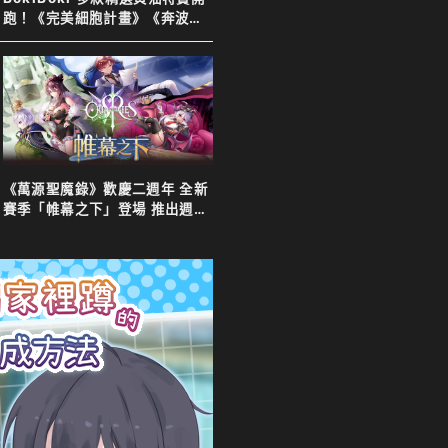
跑！《完美細胞計畫》《奔波的
綾子小姐》等新舊作下殺７８
折！
《萬源聖魔錄》歡慶二週年 全新
賽季「帷幕之下」登場 推出週年
特別活動以及限定英雄「上官靖
兒」