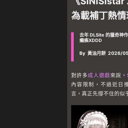
《SiNiSist
為載補丁熱情
去年 DLSite 的獵奇
癱瘓XDDD
By
黃油月餅
2026/05
對許多
成人遊戲
來說，
內容限制，不過近日推出 S
言，真正先撐不住的似