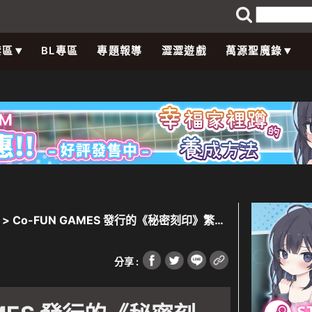
禁區
BL專區
專題報導
澀澀遊戲
萬源聖魔錄
> Co-FUN GAMES 發行的《秘密刻印》繁體
開放！
分享 :