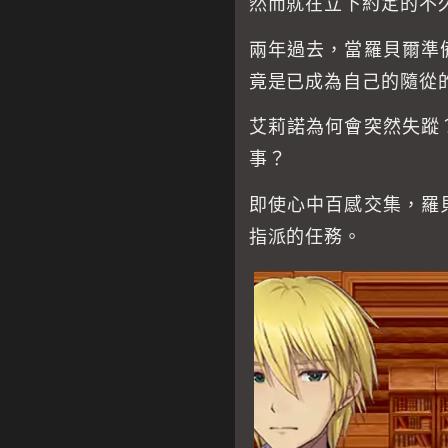
然而就在立下約定的不
兩年過去，當羅貝爾準
竟是已成為自己的隨從
艾莉諾為何會突然失蹤
事？
即使心中百感交集，羅
指派的任務。