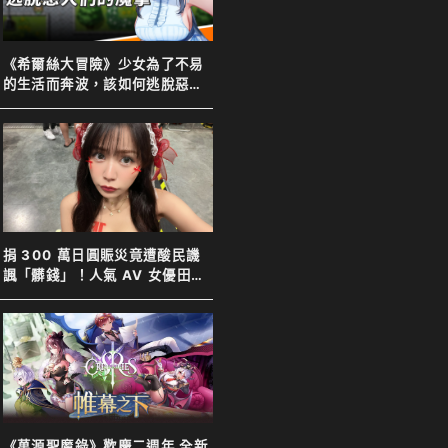
《希爾絲大冒險》少女為了不易
的生活而奔波，該如何逃脫惡人
們的魔掌
捐 300 萬日圓賑災竟遭酸民譏
諷「髒錢」！人氣 AV 女優田野
憂霸氣反擊表示善意不分貴賤
《萬源聖魔錄》歡慶二週年 全新