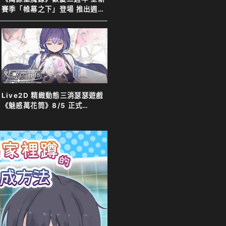
賽季「帷幕之下」登場 推出週年
特別活動以及限定英雄「上官靖
兒」
Live2D 精緻動態三消瑟瑟遊戲
《魅惑萬花筒》8/5 正式
Steam 發售！