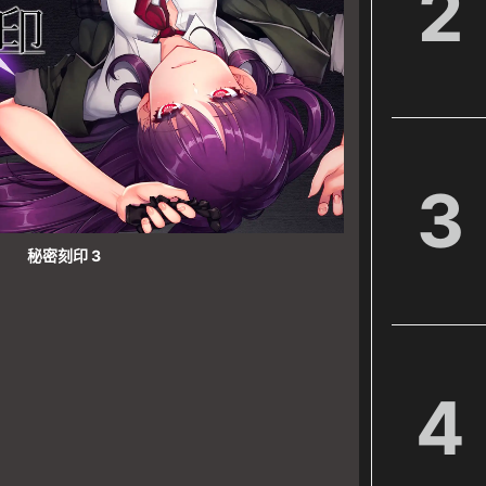
2
3
秘密刻印 3
4