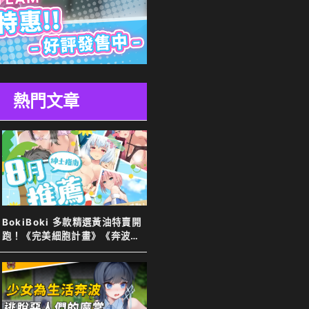
熱門文章
BokiBoki 多款精選黃油特賣開
跑！《完美細胞計畫》《奔波的
綾子小姐》等新舊作下殺７８
折！