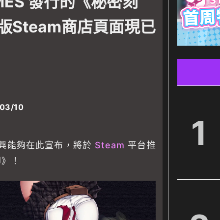
AMES 發行的《秘密刻
版Steam商店頁面現已
03/10
1
 很高興能夠在此宣布，將於
Steam
平台推
印》！