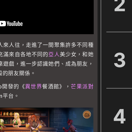
2
人來人往，走進了一間聚集許多不同種
3
充滿來自各地不同的
亞人
美少女，和她
桌遊戲，進一步認識她們、成為朋友，
般的朋友關係。
dio開發的《
異世界
餐酒館》，
芒果派對
am平台。
4