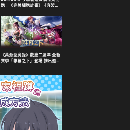
跑！《完美細胞計畫》《奔波的
綾子小姐》等新舊作下殺７８
折！
《萬源聖魔錄》歡慶二週年 全新
賽季「帷幕之下」登場 推出週年
特別活動以及限定英雄「上官靖
兒」