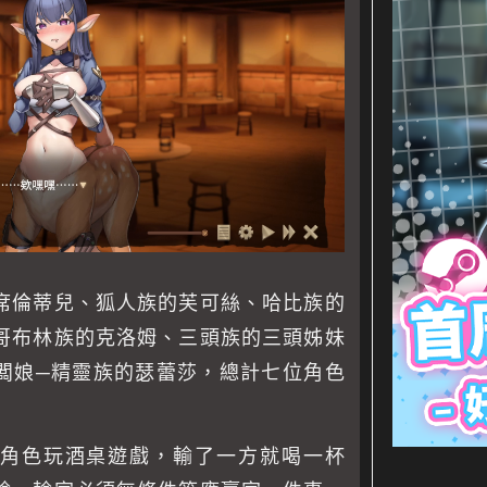
席倫蒂兒、狐人族的芙可絲、哈比族的
哥布林族的克洛姆、三頭族的三頭姊妹
闆娘─精靈族的瑟蕾莎，總計七位角色
角色玩酒桌遊戲，輸了一方就喝一杯