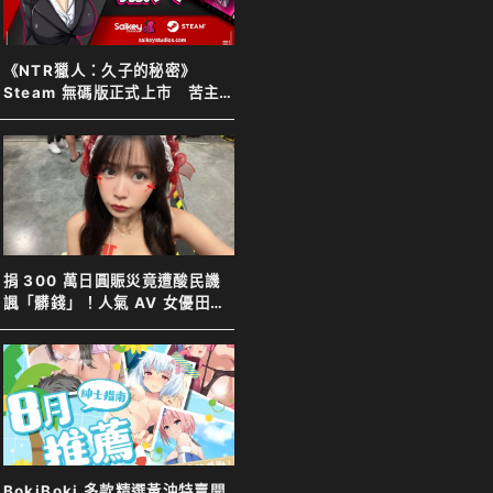
《NTR獵人：久子的秘密》
Steam 無碼版正式上市 苦主
化身靈體調查妻子 夫目前犯全
程直擊
捐 300 萬日圓賑災竟遭酸民譏
諷「髒錢」！人氣 AV 女優田野
憂霸氣反擊表示善意不分貴賤
BokiBoki 多款精選黃油特賣開