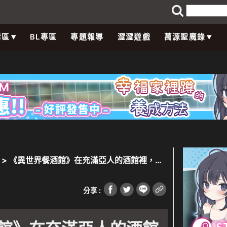
禁區
BL專區
專題報導
澀澀遊戲
萬源聖魔錄
> 《異世界餐酒館》在充滿亞人的酒館裡，玩
種族美女
分享 :