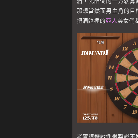
酒，先醉倒的一方就算
那想當然而男主角的目
把酒館裡的
亞人
美女們
老實講遊戲性很難說不