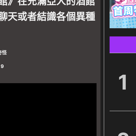
館》在充滿亞人的酒館
聊天或者結識各個異種
奇怪
19
1