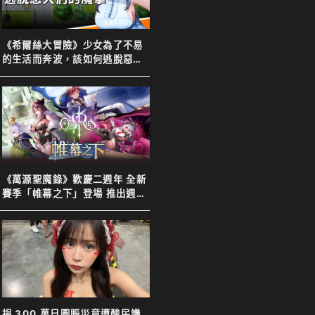
《希爾絲大冒險》少女為了不易
的生活而奔波，該如何逃脫惡人
們的魔掌
《萬源聖魔錄》歡慶二週年 全新
賽季「帷幕之下」登場 推出週年
特別活動以及限定英雄「上官靖
兒」
捐 300 萬日圓賑災竟遭酸民譏