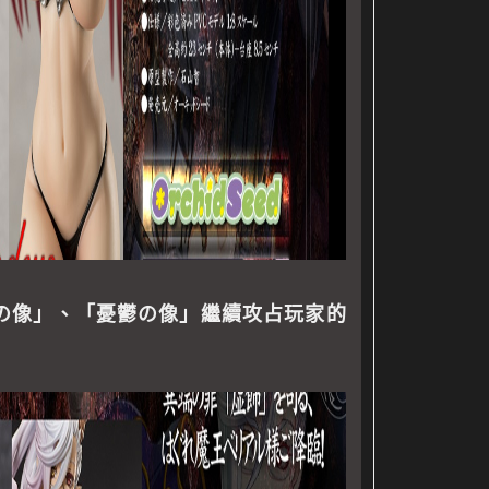
の像」、「憂鬱の像」繼續攻占玩家的