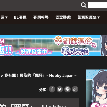
禁區
BL專區
專題報導
澀澀遊戲
萬源聖魔錄
> 我有罪！最胸的「罪惡」- Hobby Japan –
分享 :