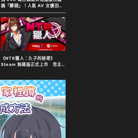
諷「髒錢」！人氣 AV 女優田野
憂霸氣反擊表示善意不分貴賤
《NTR獵人：久子的秘密》
Steam 無碼版正式上市 苦主
化身靈體調查妻子 夫目前犯全
程直擊