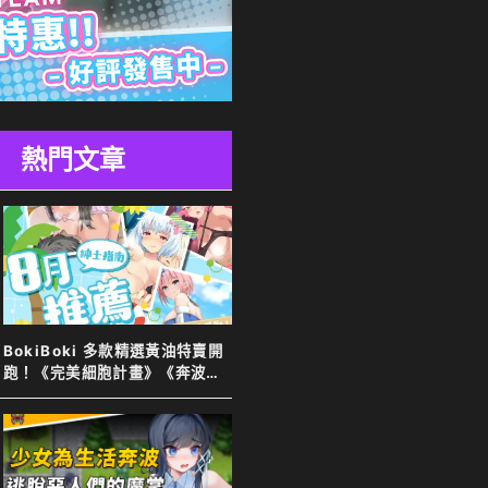
熱門文章
BokiBoki 多款精選黃油特賣開
跑！《完美細胞計畫》《奔波的
綾子小姐》等新舊作下殺７８
折！