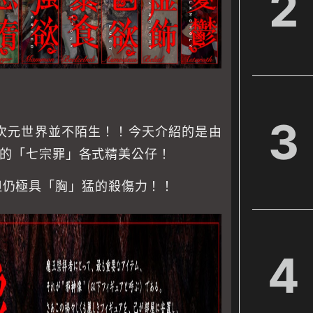
2
3
次元世界並不陌生！！今天介紹的是由
出的「七宗罪」各式精美公仔！
但仍極具「胸」猛的殺傷力！！
4