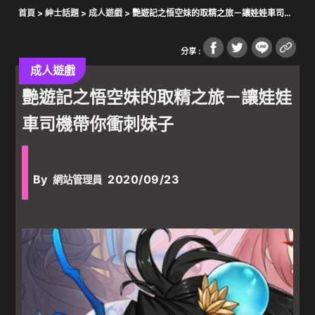
首頁
>
紳士話題
>
成人遊戲
> 艷遊記之悟空妹的取精之旅－讓娃娃車司機
帶你衝刺妹子
分享 :
成人遊戲
艷遊記之悟空妹的取精之旅－讓娃娃
車司機帶你衝刺妹子
By
2020/09/23
網站管理員