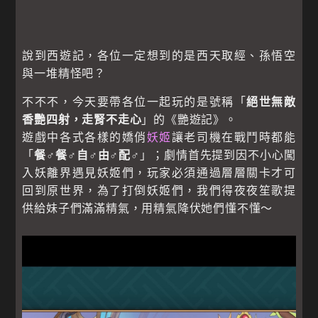
說到西遊記，各位一定想到的是西天取經、孫悟空
與一堆精怪吧？
不不不，今天要帶各位一起玩的是號稱「
絕世無敵
香艷四射，走腎不走心
」的《艷遊記》。
遊戲中各式各樣的嬌俏
妖姬
讓老司機在戰鬥時都能
「
餐♂餐♂自♂由♂配♂
」；劇情首先提到因不小心闖
入妖離界遇見妖姬們，玩家必須通過層層關卡才可
回到原世界，為了打倒妖姬們，我們得夜夜笙歌提
供給妹子們滿滿精氣，用精氣降伏她們懂不懂～