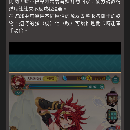
閃啊！還不快點將嬌弱萌妹打劫回家，使力調教得
嬌喘連連來不及喊我還要。
在遊戲中可運用不同屬性的隊友去擊敗各關卡的妖
物，適時的強（調）化（教）可讓推進關卡時能事
半功倍。