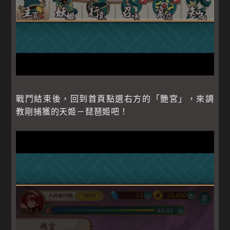
戰鬥結束後，回到首頁點選右方的「艷宮」，來調
教剛捕獲的天姬－琵琶姬吧！