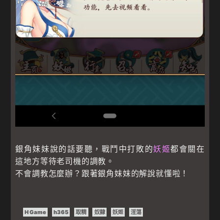
銀角妹妹說的話要聽，戰鬥中打敗的
妖姬
都會關在
這地方等待老司機的調教。
不會調教怎麼辦？跟著銀角妹妹的解說就懂啦！
H Game
h365
取精
奴隸
妖姬
淫蕩