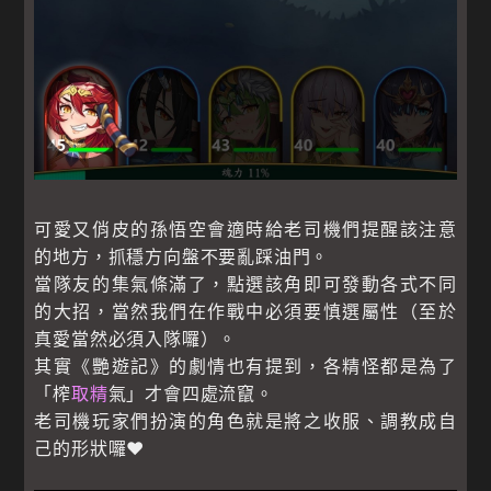
可愛又俏皮的孫悟空會適時給老司機們提醒該注意
的地方，抓穩方向盤不要亂踩油門。
當隊友的集氣條滿了，點選該角即可發動各式不同
的大招，當然我們在作戰中必須要慎選屬性（至於
真愛當然必須入隊囉）。
其實《艷遊記》的劇情也有提到，各精怪都是為了
「榨
取精
氣」才會四處流竄。
老司機玩家們扮演的角色就是將之收服、調教成自
己的形狀囉♥