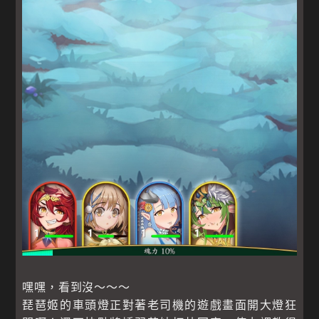
嘿嘿，看到沒～～～
琵琶姬的車頭燈正對著老司機的遊戲畫面開大燈狂