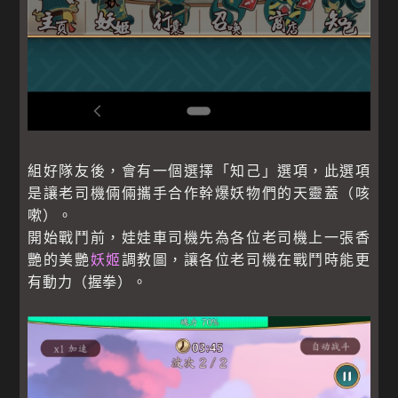
組好隊友後，會有一個選擇「知己」選項，此選項
是讓老司機倆倆攜手合作幹爆妖物們的天靈蓋（咳
嗽）。
開始戰鬥前，娃娃車司機先為各位老司機上一張香
艷的美艷
妖姬
調教圖，讓各位老司機在戰鬥時能更
有動力（握拳）。