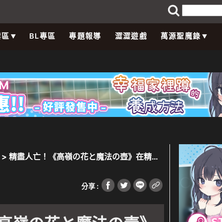
禁區
BL專區
專題報導
澀澀遊戲
萬源聖魔錄
> 精盡人亡！《高嶺の花と魔法の壺》在精靈
！
分享 :