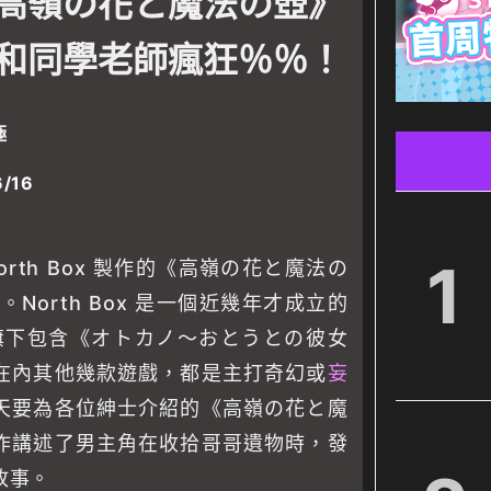
高嶺の花と魔法の壺》
和同學老師瘋狂％％！
極
6/16
1
rth Box 製作的《高嶺の花と魔法の
。North Box 是一個近幾年才成立的
牌，旗下包含《オトカノ～おとうとの彼女
在內其他幾款遊戲，都是主打奇幻或
妄
天要為各位紳士介紹的《高嶺の花と魔
作講述了男主角在收拾哥哥遺物時，發
故事。