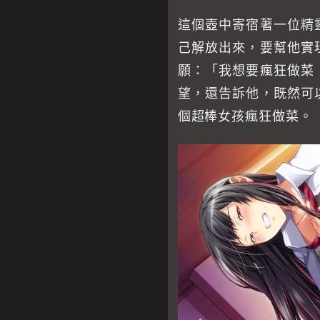
這個壺中寄宿著一位精
己解放出來，要幫他實
願：「我想要瘋狂做菜
望，還告訴他，既然可
個超棒女孩瘋狂做菜。