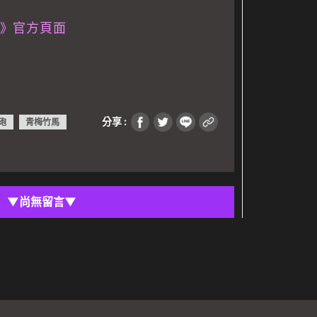
》官方頁面
分享 :
砲
青梅竹馬
▼
尚無留言
▼