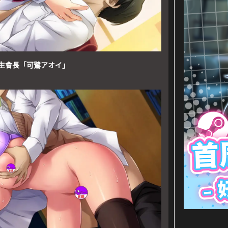
生會長「可鷺アオイ」