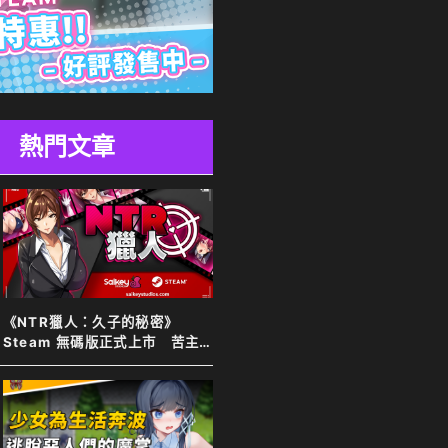
熱門文章
《NTR獵人：久子的秘密》
Steam 無碼版正式上市 苦主
化身靈體調查妻子 夫目前犯全
程直擊