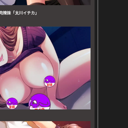
肉辣妹「太川イチカ」