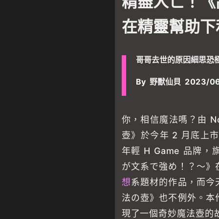
精盡人亡！《
在精靈幫助下
哥哥去世的原因細思恐
By
野獸仙貝
2023/0
你，相信魔法嗎？由 No
壺》於今年 2 月底上市
年輕 H Game 品
が文系で強め！？～》
想
系題材的作品，而今
法の壺》也不例外。本
現了一個奇妙魔法壺的