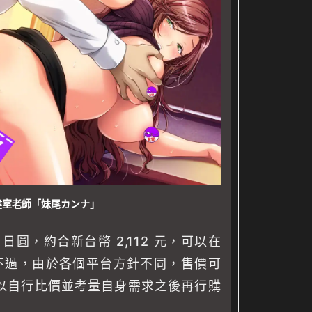
健室老師「妹尾カンナ」
 日圓，約合新台幣 2,112 元，可以在
。不過，由於各個平台方針不同，售價可
以自行比價並考量自身需求之後再行購