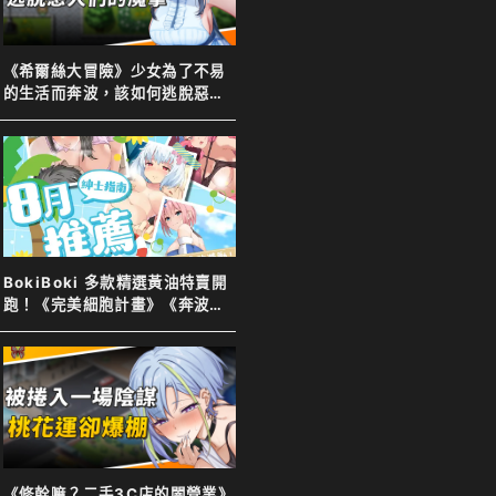
《希爾絲大冒險》少女為了不易
的生活而奔波，該如何逃脫惡人
們的魔掌
BokiBoki 多款精選黃油特賣開
跑！《完美細胞計畫》《奔波的
綾子小姐》等新舊作下殺７８
折！
《修幹嘛？二手3C店的闇營業》