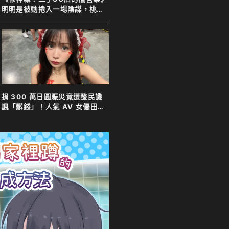
明明是被動捲入一場陰謀，桃花
運卻意外爆棚！
捐 300 萬日圓賑災竟遭酸民譏
諷「髒錢」！人氣 AV 女優田野
憂霸氣反擊表示善意不分貴賤