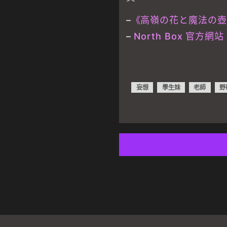
–
《高嶺の花と魔法の壺
–
North Box 官方網站
妄想
學生妹
老師
野