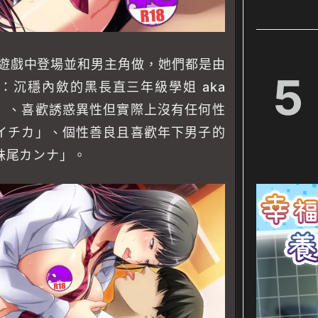
在遊戲中登場並和男主角做，她們都是由
5
：沉穩內斂的黑長直三年級學姐 aka
」、喜歡誘惑異性但實際上沒有任何性
イチカ」、個性善良且喜歡年下男子的
妹尾カンナ」。