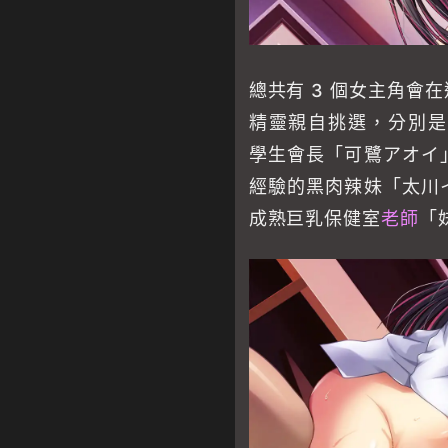
總共有 3 個女主角會
精靈親自挑選，分別是
學生會長「可鷺アオイ
經驗的黑肉辣妹「太川
成熟巨乳保健室
老師
「