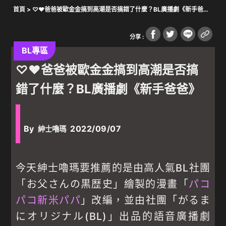
首頁
> ♡♥爸爸被歐金金搞到高潮是否搞錯了什麼？BL廣播劇《新手爸
爸》
分享 :
BL專區
♡♥爸爸被歐金金搞到高潮是否搞
錯了什麼？BL廣播劇《新手爸爸》
By
2022/09/07
紳士嚕瑪
今天紳士嚕瑪要推薦的是由高人氣BL社團
「お父さんの黒歴史」繪製的漫畫「
パコ
パコ新米パパ
」改編，並由社團「がるま
にオリジナル(BL)」出品的語音廣播劇