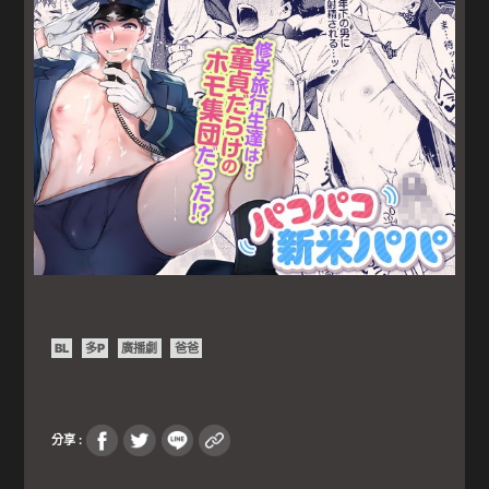
BL
多P
廣播劇
爸爸
分享 :