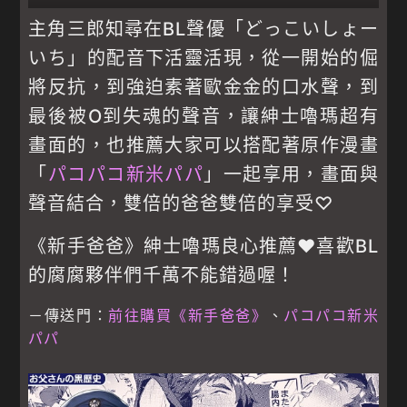
主角三郎知尋在BL聲優「どっこいしょー
いち」的配音下活靈活現，從一開始的倔
將反抗，到強迫素著歐金金的口水聲，到
最後被O到失魂的聲音，讓紳士嚕瑪超有
畫面的，也推薦大家可以搭配著原作漫畫
「
パコパコ新米パパ
」一起享用，畫面與
聲音結合，雙倍的爸爸雙倍的享受♡
《新手爸爸》紳士嚕瑪良心推薦♥喜歡BL
的腐腐夥伴們千萬不能錯過喔！
－傳送門：
前
往購買《新手爸爸》
、
パコパコ新米
パパ