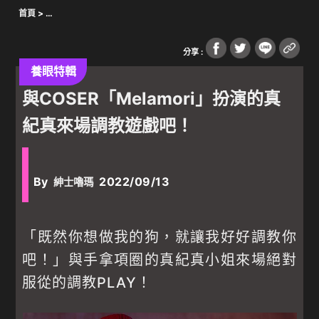
首頁
>
Warning
: Undefined array key 1676 in
/var/www/wordpress/wp-
content/plugins/oxygen/component-
分享 :
framework/components/classes/code-block.class.php(133) :
eval()'d code
on line
54
養眼特輯
與COSER「Melamori」扮演的真
Warning
: Undefined array key "" in
/var/www/wordpress/wp-
content/plugins/oxygen/component-
紀真來場調教遊戲吧！
framework/components/classes/code-block.class.php(133) :
eval()'d code
on line
55
Warning
: Attempt to read property "parent" on null in
/var/www/wordpress/wp-content/plugins/oxygen/component-
By
2022/09/13
紳士嚕瑪
framework/components/classes/code-block.class.php(133) :
eval()'d code
on line
55
成人禁區
>
養眼特輯
> 與COSER「Melamori」扮演的真紀真來場調教遊
戲吧！
「既然你想做我的狗，就讓我好好調教你
吧！」與手拿項圈的真紀真小姐來場絕對
服從的調教PLAY！