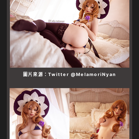
圖片來源：Twitter @MelamoriNyan