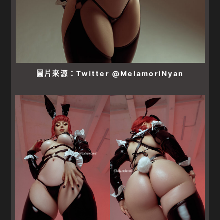
圖片來源：Twitter @MelamoriNyan