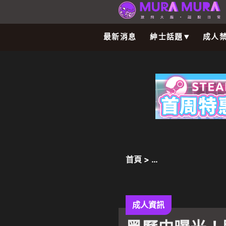
最新消息
紳士話題
成人
首頁
>
Warning
: Undefined arr
content/plugins/oxyge
framework/components/c
成人資訊
eval()'d code
on line
54