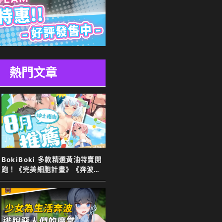
熱門文章
BokiBoki 多款精選黃油特賣開
跑！《完美細胞計畫》《奔波的
綾子小姐》等新舊作下殺７８
折！