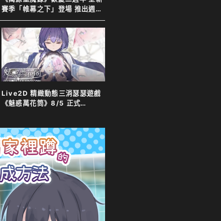
賽季「帷幕之下」登場 推出週年
特別活動以及限定英雄「上官靖
兒」
Live2D 精緻動態三消瑟瑟遊戲
《魅惑萬花筒》8/5 正式
Steam 發售！