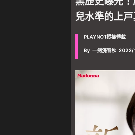
黑歷史曝光！
Warning
: Undefined arra
content/plugins/oxyge
兒水準的上戸
framework/components/c
eval()'d code
on line
55
PLAYNO1授權轉載
Warning
: Attempt to rea
By
一劍浣春秋
2022/
/var/www/wordpress/wp
framework/components/c
eval()'d code
on line
55
成人禁區
>
成人資訊
> 黑
真理原來拍過無碼！