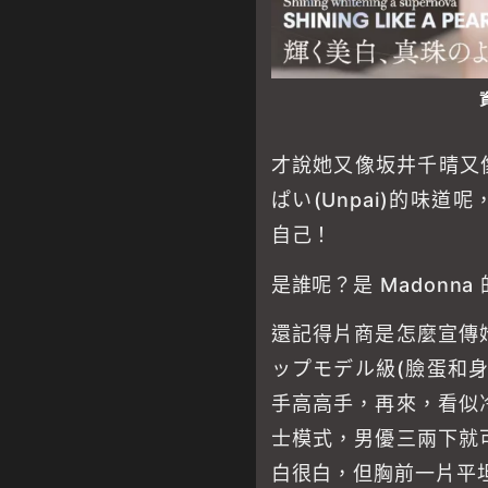
才說她又像坂井千晴又
ぱい(Unpai)的味
自己！
是誰呢？是 Madonna
還記得片商是怎麼宣傳
ップモデル級(臉蛋和
手高高手，再來，看似
士模式，男優三兩下就
白很白，但胸前一片平