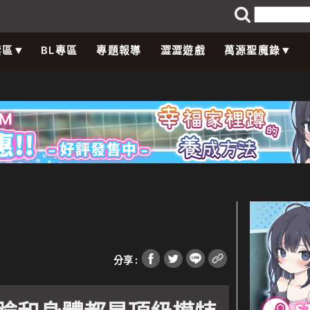
禁區
BL專區
專題報導
澀澀遊戲
萬源聖魔錄
ay key 1676 in
/var/www/wordpress/wp-
n/component-
分享 :
lasses/code-block.class.php(133) :