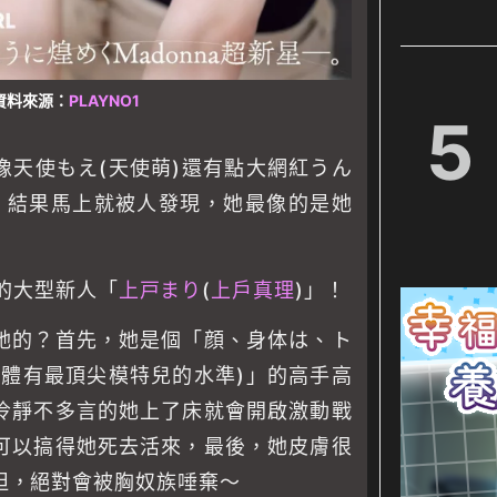
資料來源：
PLAYNO1
5
像天使もえ(天使萌)還有點大網紅うん
道呢，結果馬上就被人發現，她最像的是她
 的大型新人「
上戸まり
(
上戶真理
)」！
她的？首先，她是個「顔、身体は、ト
身體有最頂尖模特兒的水準)」的高手高
冷靜不多言的她上了床就會開啟激動戰
可以搞得她死去活來，最後，她皮膚很
坦，絕對會被胸奴族唾棄〜