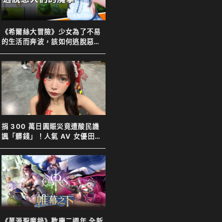
《希爾絲大冒險》少女為了不易
的生活而奔波，該如何逃脫惡人
們的魔掌
捐 300 萬日圓賑災竟遭酸民譏
諷「髒錢」！人氣 AV 女優田野
憂霸氣反擊表示善意不分貴賤
《萬源聖魔錄》歡慶二週年 全新