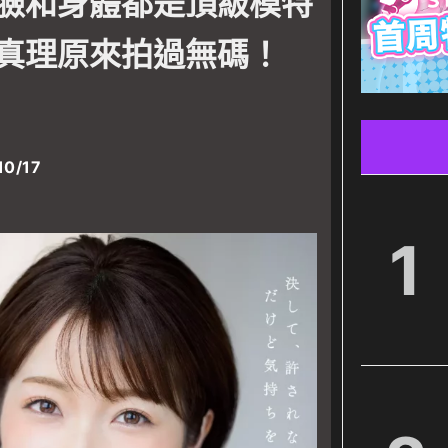
臉和身體都是頂級模特
y key "" in
/var/www/wordpress/wp-
n/component-
真理原來拍過無碼！
lasses/code-block.class.php(133) :
d property "parent" on null in
10/17
-content/plugins/oxygen/component-
lasses/code-block.class.php(133) :
1
歷史曝光！臉和身體都是頂級模特兒水準的上戸