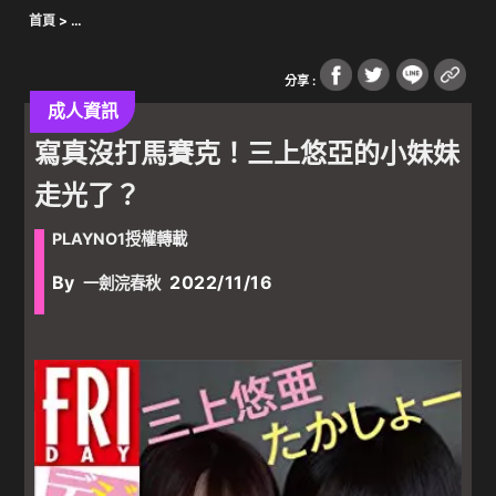
首頁
>
Warning
: Undefined array key 1676 in
/var/www/wordpress/wp-
content/plugins/oxygen/component-
分享 :
framework/components/classes/code-block.class.php(133) :
eval()'d code
on line
54
成人資訊
寫真沒打馬賽克！三上悠亞的小妹妹
Warning
: Undefined array key "" in
/var/www/wordpress/wp-
content/plugins/oxygen/component-
走光了？
framework/components/classes/code-block.class.php(133) :
eval()'d code
on line
55
PLAYNO1授權轉載
Warning
: Attempt to read property "parent" on null in
/var/www/wordpress/wp-content/plugins/oxygen/component-
By
2022/11/16
一劍浣春秋
framework/components/classes/code-block.class.php(133) :
eval()'d code
on line
55
成人禁區
>
成人資訊
> 寫真沒打馬賽克！三上悠亞的小妹妹走光了？