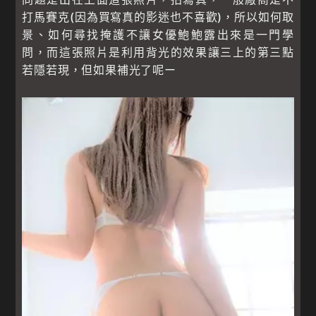
打馬賽克(因為買寫真的影迷也不喜歡)，所以如何取
景、如何尋找掩護不讓女優鮑鮑露出來是一門學
問，而這張照片是利用背光的效果讓三上的第三點
若隱若現，但如果補光了呢ー