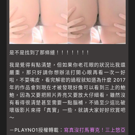
是不是找到了那條縫！！！！！！！
我是覺得有點清楚，但如果你老花眼的狀況比我還
嚴重，那只好請你想辦法打開心眼再看一次ー好
啦，不耍嘴皮，看完解密的過程就知道為什麼 2017
年的作品會到現在才被發現好像可以看到三上的鮑
鮑，因為又要把照片弄亮又要放大仔細看，雖然沒
有看得很清楚甚至需要一點腦補，不過至少這比破
壞版影片來得「真實」一些，就請大家好好欣賞吧
～
－PLAYNO1授權轉載：
寫真沒打馬賽克！三上悠亞