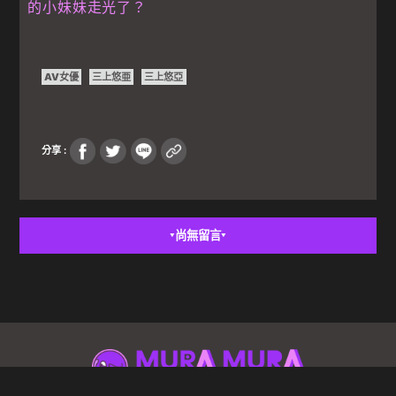
的小妹妹走光了？
AV女優
三上悠亜
三上悠亞
分享 :
尚無留言
▼
▼