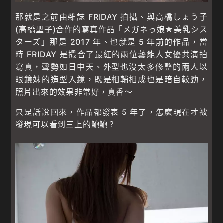
那就是之前由雜誌 FRIDAY 拍攝、與高橋しょう子
(高橋聖子)合作的寫真作品「メガネっ娘★美乳シス
ターズ」那是 2017 年、也就是 5 年前的作品，當
時 FRIDAY 是撮合了最紅的兩位藝能人女優共演拍
寫真，聲勢如日中天、外型也沒太多修整的兩人以
眼鏡妹的造型入鏡，既是相輔相成也是暗自較勁，
照片出來的效果非常好，真香〜
只是話說回來，作品都發表 5 年了，怎麼現在才被
發現可以看到三上的鮑鮑？