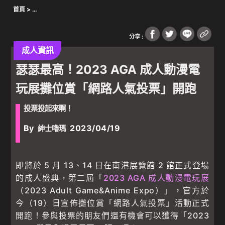
首頁
>
Warning
: Undefined array key 1676 in
/var/www/wordpress/wp-
content/plugins/oxygen/component-
分享 :
framework/components/classes/code-block.class.php(133) :
eval()'d code
on line
54
成人資訊
瑟瑟最高！2023 AGA 成人動漫電
Warning
: Undefined array key "" in
/var/www/wordpress/wp-
content/plugins/oxygen/component-
玩展攤位賞「網路人氣投票」開跑
framework/components/classes/code-block.class.php(133) :
eval()'d code
on line
55
投票投起來啊！
Warning
: Attempt to read property "parent" on null in
/var/www/wordpress/wp-content/plugins/oxygen/component-
By
2023/04/19
紳士嚕瑪
framework/components/classes/code-block.class.php(133) :
eval()'d code
on line
55
成人禁區
>
成人資訊
> 瑟瑟最高！2023 AGA 成人動漫電玩展攤位賞「網
路人氣投票」開跑
即將於 5 月 13、14 日在南港展覽館 2 館正式登場
的成人盛典，第二屆「
2023 AGA 成人動漫電玩展
（2023 Adult Game&Anime Expo）」，官方於
今（19）日宣佈攤位賞「網路人氣投票」活動正式
開跑！參與投票的朋友們還有機會可以獲得「2023