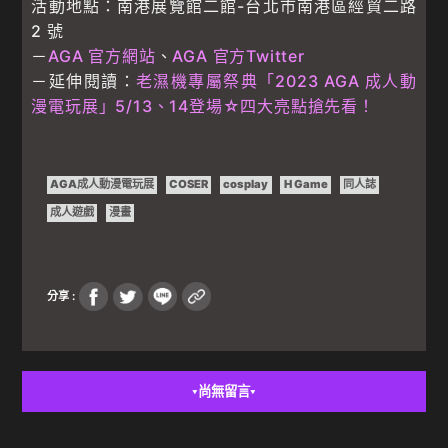
活動地點：南港展覽館二館-台北市南港區經貿二路
2 號
－
AGA 官方網站
、
AGA 官方Twitter
－延伸閱讀：
老濕機專屬祭典「2023 AGA 成人動
漫電玩展」5/13、14登場☆四大亮點搶先看！
AGA成人動漫電玩展
COSER
cosplay
H Game
同人誌
成人遊戲
漫畫
分享 :
尚無留言
▼
▼