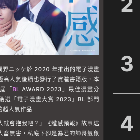
2
3
野ニッケ於 2020 年推出的電子漫畫
極高人氣後續也發行了實體書籍版，本
 屆「
BL
AWARD 2023」最佳漫畫分
選「電子漫畫大賞 2023」BL 部門
的超人氣作品！
4
人就會抱我吧？」《體感預報》故事述
人畜無害，私底下卻是暴君的帥哥氣象