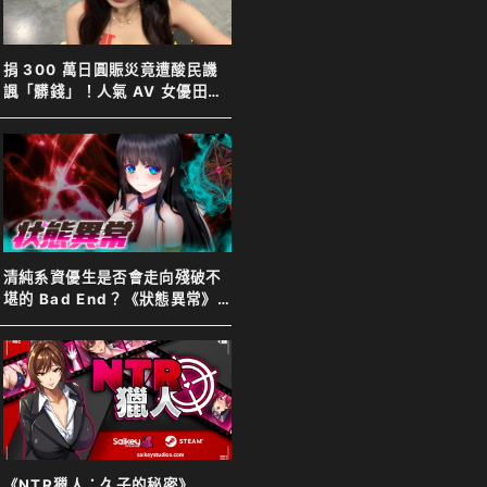
捐 300 萬日圓賑災竟遭酸民譏
諷「髒錢」！人氣 AV 女優田野
憂霸氣反擊表示善意不分貴賤
清純系資優生是否會走向殘破不
堪的 Bad End？《狀態異常》
Steam 商店公開
《NTR獵人：久子的秘密》