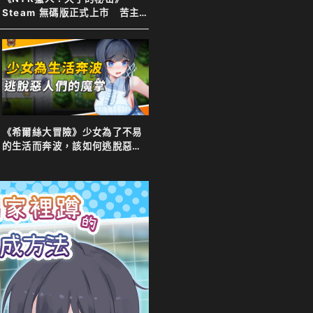
Steam 無碼版正式上市 苦主
化身靈體調查妻子 夫目前犯全
程直擊
《希爾絲大冒險》少女為了不易
的生活而奔波，該如何逃脫惡人
們的魔掌