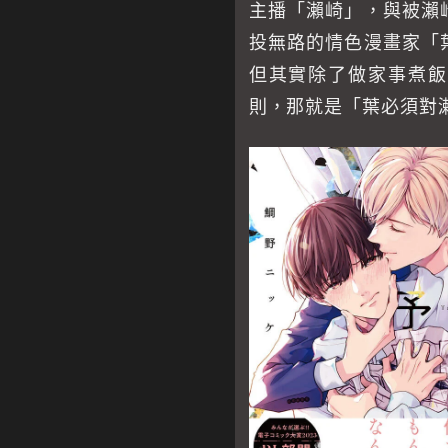
主播「瀨崎」，與被瀨
投無路的情色漫畫家「
但其實除了做家事煮飯
則，那就是「葉必須對