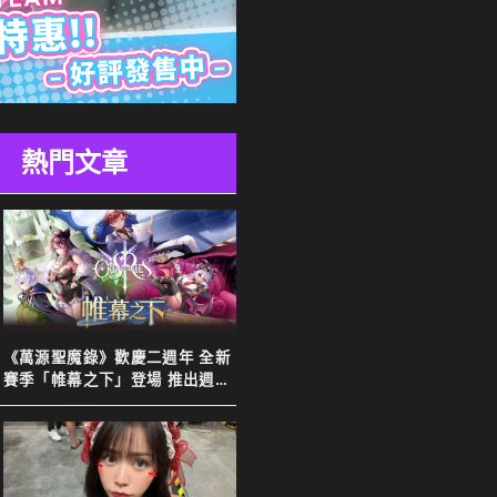
熱門文章
《萬源聖魔錄》歡慶二週年 全新
賽季「帷幕之下」登場 推出週年
特別活動以及限定英雄「上官靖
兒」