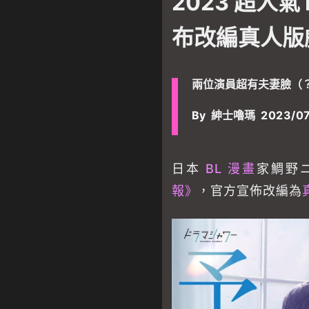
2023 超人氣
布改編真人版戲
兩位演員超有夫妻臉（
By
紳士嚕瑪
2023/07
日本
BL 漫畫
家鯛野
報》
，官方宣佈改編為