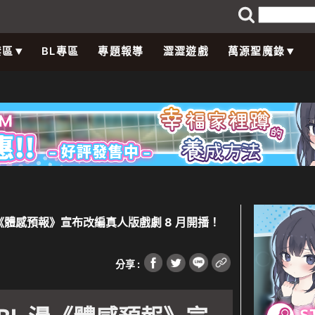
禁區
BL專區
專題報導
澀澀遊戲
萬源聖魔錄
BL 漫《體感預報》宣布改編真人版戲劇 8 月開播！
分享 :