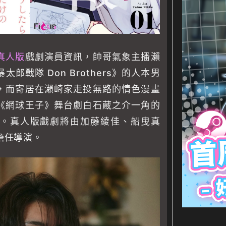
真人版
戲劇演員資訊，帥哥氣象主播瀨
郎戰隊 Don Brothers》的人本男
，而寄居在瀨崎家走投無路的情色漫畫
《網球王子》舞台劇白石蔵之介一角的
。真人版戲劇將由加藤綾佳、船曳真
擔任導演。