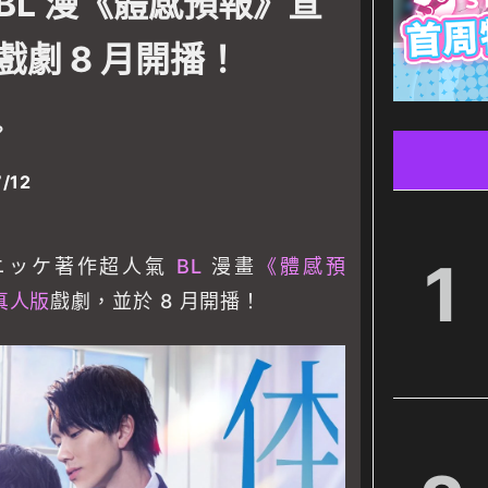
 BL 漫《體感預報》宣
劇 8 月開播！
？
/12
1
ニッケ著作超人氣
BL
漫畫
《體感預
真人版
戲劇，並於 8 月開播！