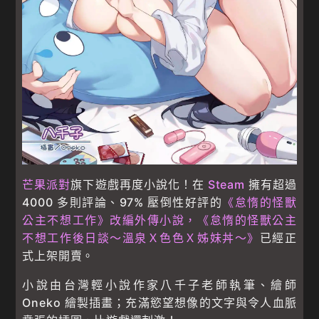
芒果派對
旗下遊戲再度小說化！在
Steam
擁有超過
4000 多則評論、97% 壓倒性好評的
《怠惰的怪獸
公主不想工作》改編外傳小說，《怠惰的怪獸公主
不想工作後日談～溫泉Ｘ色色Ｘ姊妹丼～》
已經正
式上架開賣。
小說由台灣輕小說作家八千子老師執筆、繪師
Oneko 繪製插畫；充滿慾望想像的文字與令人血脈