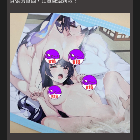
賁張的插圖，比遊戲還刺激！