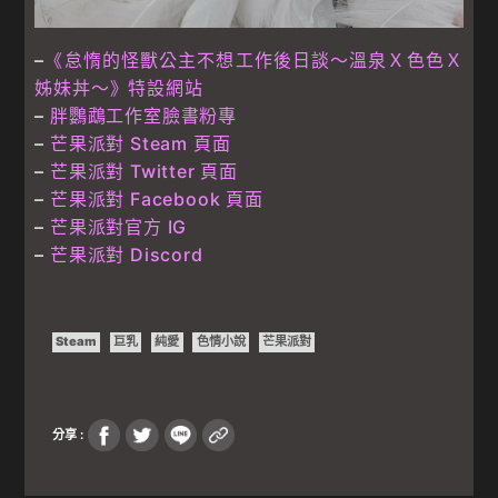
–
《怠惰的怪獸公主不想工作後日談～溫泉Ｘ色色Ｘ
姊妹丼～》特設網站
–
胖鸚鵡工作室臉書粉專
–
芒果派對 Steam 頁面
–
芒果派對 Twitter 頁面
–
芒果派對 Facebook 頁面
–
芒果派對官方 IG
–
芒果派對 Discord
Steam
巨乳
純愛
色情小說
芒果派對
分享 :