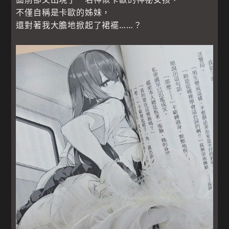
不僅自稱是卡歐的姊妹，
還對著我大膽地掀起了裙襬……？