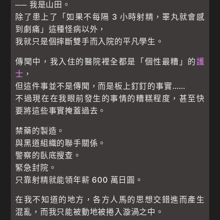
── 我是山田。
除了患上了「如果不每隔 3 小時射精，睪丸就會感
到劇痛」這種怪病以外，
我就只是個摔斷雙手而入院的平凡學生。
傳聞中，我入住的醫院裡全都是「個性最糟」的
護
士
，
但這件事並不是傳聞，而是板上釘釘的事實……
不過現在在我眼前發生的事情的糟糕程度，甚至快
要將這些事實掩蓋過去。
禁藥的製造。
與黑道組織的聯手關係。
警察的臥底搜查。
緊急封院。
只靠射精就能領年薪 600 萬日圓。
在我不知道的地方，各方人馬的思想交錯進而產生
混亂，而我只能被動地被捲入漩渦之中。