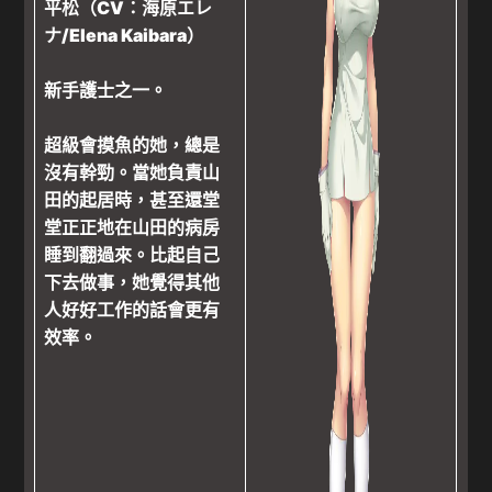
平松（CV：海原エレ
ナ/Elena Kaibara）
新手護士之一。
超級會摸魚的她，總是
沒有幹勁。當她負責山
田的起居時，甚至還堂
堂正正地在山田的病房
睡到翻過來。比起自己
下去做事，她覺得其他
人好好工作的話會更有
效率。