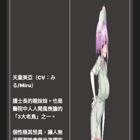
天童美亞（CV：み
る/Miru）
護士長的親妹妹。也是
醫院中人人聞風喪膽的
「3大老鳥」之一。
個性極其怪異，讓人無
法預測她會做出怎樣的