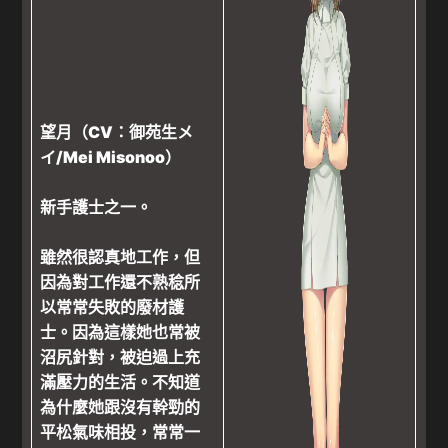
望月（CV：御苑生メ
イ/Mei Misonoo）
新手護士之一。
雖然很認真地工作，但
因為對工作還不熟稔所
以常常失敗的廢材護
士。因為這樣她也常被
沼尻針對，被迫過上充
滿壓力的生活。不知道
為什麼她跟沒有幹勁的
平松氣味相投，常常一