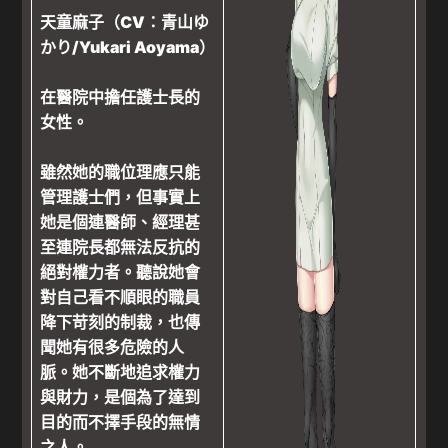
天童麻子（CV：青山ゆ
かり/Yukari Aoyama）
在醫院中擔任護士長的
女性。
雖然她的職位理應只能
管理護士們，但事實上
她是個連醫師、經理甚
至連院長都無法反抗的
絕對權力者。聽說她會
對自己看不順眼的職員
降下苛刻的制裁，也傳
聞她有很多危險的人
脈。她不斷地追求權力
與財力，是個為了達到
目的而不擇手段的無情
之人。