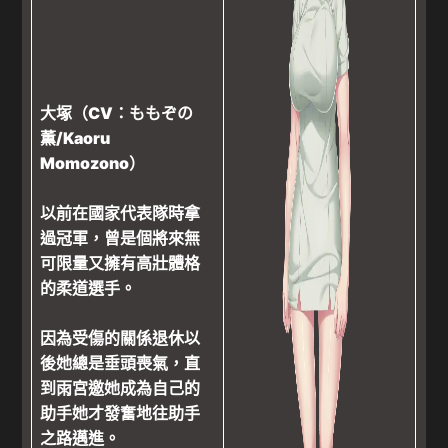
大塚（CV：ももぞの
薫/Kaoru
Momozono）
以前在國家代表隊時拿
過冠軍，曾是個將來無
可限量又擁有高壯體格
的柔道選手。
因為受傷的關係退休以
後她總是垂頭喪氣，直
到雨宮邀她成為自己的
助手她才發奮地往助手
之路邁進。