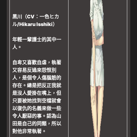
黑川（CV：一色ヒカ
ル/Hikaru Isshiki）
年輕一輩護士的其中一
人。
自卑又喜歡自虐，執著
又容易反過來怨恨別
人，是個令人傷腦筋的
存在。總是把反正我就
是沒人愛掛在嘴上，但
只要被她找到空檔就會
以復仇的名義來做一些
令人厭惡的事。認為山
田是自己的同類，所以
對他非常執著。