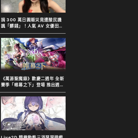
捐 300 萬日圓賑災竟遭酸民譏
諷「髒錢」！人氣 AV 女優田野
憂霸氣反擊表示善意不分貴賤
《萬源聖魔錄》歡慶二週年 全新
賽季「帷幕之下」登場 推出週年
特別活動以及限定英雄「上官靖
兒」
Live2D 精緻動態三消瑟瑟遊戲