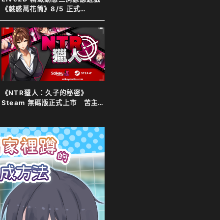
《魅惑萬花筒》8/5 正式
Steam 發售！
《NTR獵人：久子的秘密》
Steam 無碼版正式上市 苦主
化身靈體調查妻子 夫目前犯全
程直擊