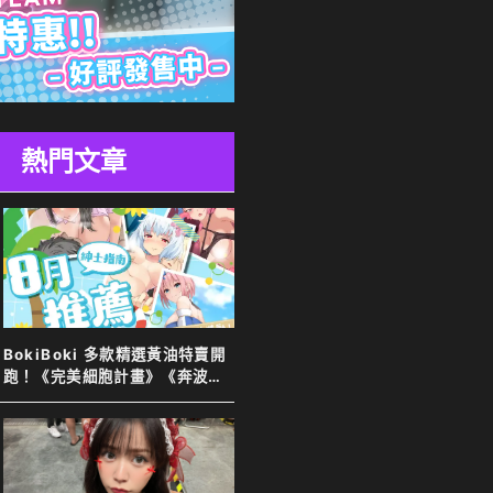
熱門文章
BokiBoki 多款精選黃油特賣開
跑！《完美細胞計畫》《奔波的
綾子小姐》等新舊作下殺７８
折！