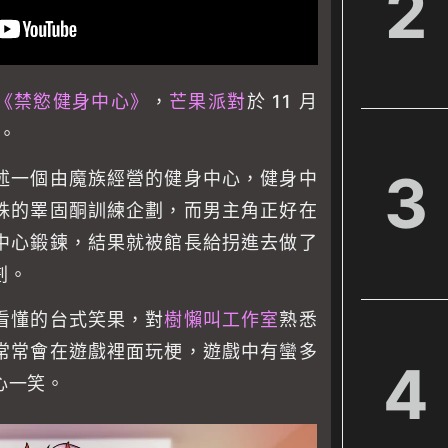
2
《禁慾健身中心》
，
芒果派對
於 11 月
。
3
述一個由魔族經營的健身中心，健身中
殊的睪固酮訓練企劃，而男主角正好在
中心鍛鍊，結果就被館長給拐進去做了
劃。
看懂的台式笑果，對
樹懶叫工作室
熟悉
常常會在遊戲裡面玩梗，遊戲中有蠻多
4
心一笑。