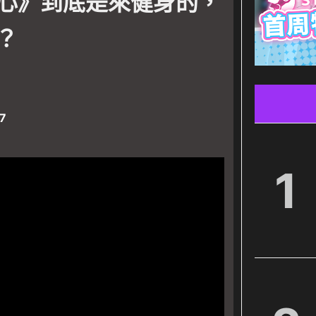
心》到底是來健身的，
？
7
1