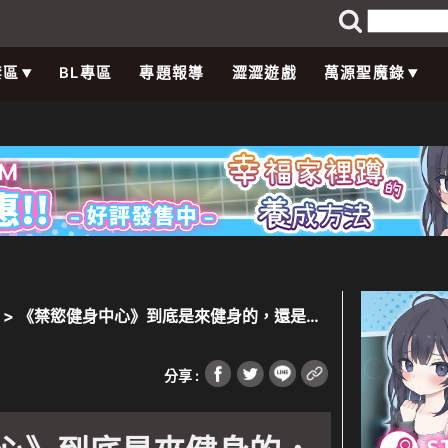
禁區
BL專區
專題報導
澀澀遊戲
萬源聖魔錄
> 《禁慾健身中心》到底是來健身的，還是來
分享 :