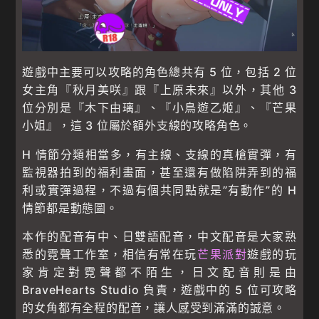
遊戲中主要可以攻略的角色總共有 5 位，包括 2 位
女主角『秋月美咲』跟『上原未來』以外，其他 3
位分別是『木下由璃』、『小鳥遊乙姬』、『芒果
小姐』，這 3 位屬於額外支線的攻略角色。
H 情節分類相當多，有主線、支線的真槍實彈，有
監視器拍到的福利畫面，甚至還有做陷阱弄到的福
利或實彈過程，不過有個共同點就是”有動作”的 H
情節都是動態圖。
本作的配音有中、日雙語配音，中文配音是大家熟
悉的霓聲工作室，相信有常在玩
芒果派對
遊戲的玩
家肯定對霓聲都不陌生，日文配音則是由
BraveHearts Studio 負責，遊戲中的 5 位可攻略
的女角都有全程的配音，讓人感受到滿滿的誠意。