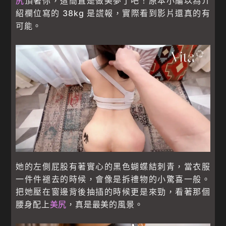
尻
頂著你，這簡直是做美夢了吧！原本小編以為介
紹欄位寫的 38kg 是謊報，實際看到影片還真的有
可能。
她的左側屁股有著實心的黑色蝴蝶結刺青，當衣服
一件件褪去的時候，會像是拆禮物的小驚喜一般。
把她壓在窗邊背後抽插的時候更是來勁，看著那個
腰身配上
美尻
，真是最美的風景。