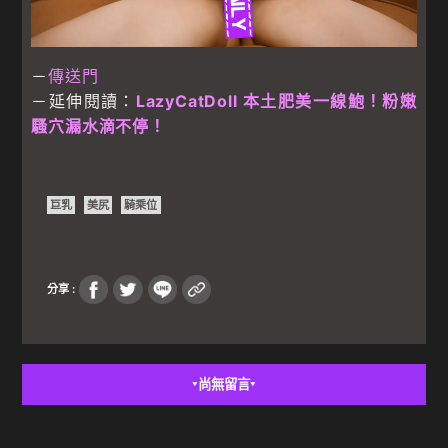
－
傳送門
－延伸閱讀：
LazyCatDoll 本土肥美一線鮑！粉嫩
騷穴漏水滴不停！
巨乳
美尻
騎乘位
分享 :
尚無留言
▼
▼