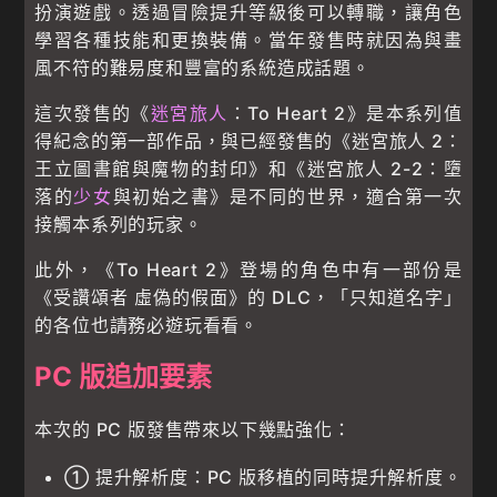
扮演遊戲。透過冒險提升等級後可以轉職，讓角色
學習各種技能和更換裝備。當年發售時就因為與畫
風不符的難易度和豐富的系統造成話題。
這次發售的《
迷宮旅人
：To Heart 2》是本系列值
得紀念的第一部作品，與已經發售的《迷宮旅人 2：
王立圖書館與魔物的封印》和《迷宮旅人 2-2：墮
落的
少女
與初始之書》是不同的世界，適合第一次
接觸本系列的玩家。
此外，《To Heart 2》登場的角色中有一部份是
《受讚頌者 虛偽的假面》的 DLC，「只知道名字」
的各位也請務必遊玩看看。
PC 版追加要素
本次的 PC 版發售帶來以下幾點強化：
① 提升解析度：PC 版移植的同時提升解析度。