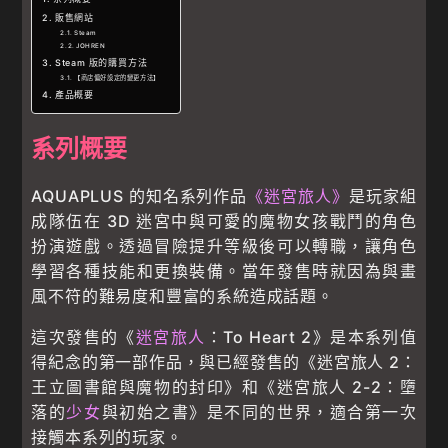
販售網站
Steam
JOHREN
Steam 版的購買方法
【商店偏好設定的變更方法】
產品概要
系列概要
AQUAPLUS 的知名系列作品
《迷宮旅人》
是玩家組
成隊伍在 3D 迷宮中與可愛的魔物女孩戰鬥的角色
扮演遊戲。透過冒險提升等級後可以轉職，讓角色
學習各種技能和更換裝備。當年發售時就因為與畫
風不符的難易度和豐富的系統造成話題。
這次發售的《
迷宮旅人
：To Heart 2》是本系列值
得紀念的第一部作品，與已經發售的《迷宮旅人 2：
王立圖書館與魔物的封印》和《迷宮旅人 2-2：墮
落的
少女
與初始之書》是不同的世界，適合第一次
接觸本系列的玩家。