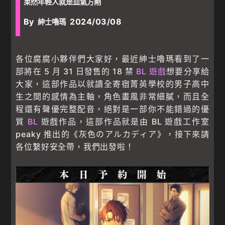
果然年輕人就是血氣方剛
By
2024/03/08
紳士嚕瑪
各位腐腐小夥伴們大家好，最近紳士嚕瑪看到了一
部將在 5 月 31 日發售的 18 禁
BL 遊戲
想要分享給
大家，這部作品以就讀全寄宿菁英學校的男子高中
生之間的感情為主軸，角色畫風非常細膩，而且全
程還有聲優完整配音，絕對是一部你不能錯過的優
質
BL
遊戲作品，這部作品就是由 BL 遊戲工作室
peaky 推出的《灰色のアルカディア》，接下來請
各位繫好安全帶，我們出發啦！