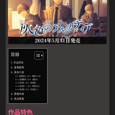
目錄
作品特色
故事劇情
角色介紹
浅賀珠生（CV：本間かいな）
菖蒲理央（CV：真野大）
時島芹（CV：宮尾章）
筒治亨一（CV：摂津克之）
樒世界（CV：河村眞人）
遊戲內容
商品情報
作品特色