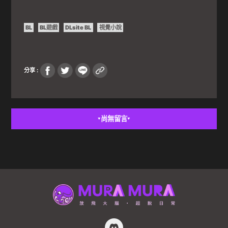
BL
BL遊戲
DLsite BL
視覺小說
分享 :
尚無留言
▼
▼