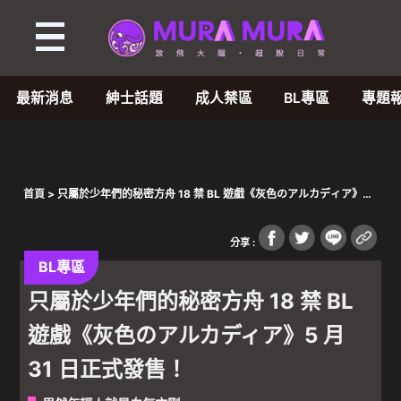
最新消息
紳士話題
成人禁區
BL專區
專題
首頁
> 只屬於少年們的秘密方舟 18 禁 BL 遊戲《灰色のアルカディア》5
月 31 日正式發售！
分享 :
BL專區
只屬於少年們的秘密方舟 18 禁 BL
遊戲《灰色のアルカディア》5 月
31 日正式發售！