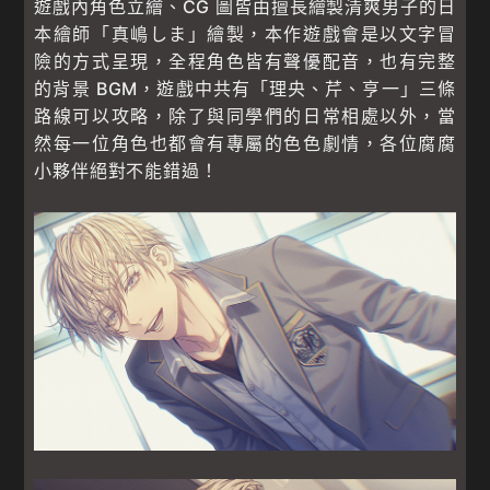
遊戲內角色立繪、CG 圖皆由擅長繪製清爽男子的日
本繪師「真嶋しま」繪製，本作遊戲會是以文字冒
險的方式呈現，全程角色皆有聲優配音，也有完整
的背景 BGM，遊戲中共有「理央、芹、亨一」三條
路線可以攻略，除了與同學們的日常相處以外，當
然每一位角色也都會有專屬的色色劇情，各位腐腐
小夥伴絕對不能錯過！