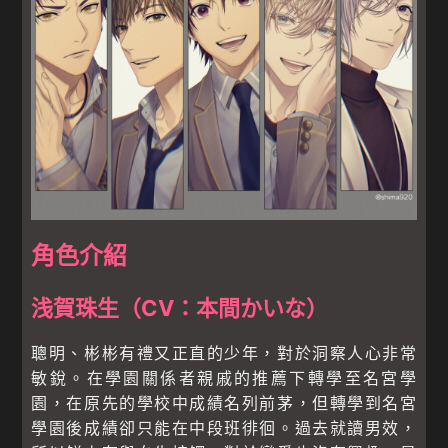
角色介紹
浅賀珠生（CV：本間かいな）
聰明、彬彬有禮又正直的少年，對於洞察人心非常
敏銳。在學園關係者親戚的推薦下轉學至名宮學
園，在原先的學校中成績名列前茅，但轉學到名宮
學園後成績卻只能在中段班徘徊。過去就讀男效，