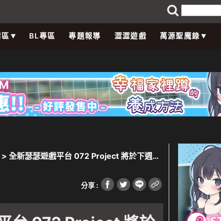
禁區
BL專區
專題報導
澀澀遊戲
萬源聖魔錄
> 全新瑟瑟遊戲平台 072 Project 將於下週登
分享 :