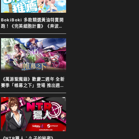
BokiBoki 多款精選黃油特賣開
跑！《完美細胞計畫》《奔波的
綾子小姐》等新舊作下殺７８
折！
《萬源聖魔錄》歡慶二週年 全新
賽季「帷幕之下」登場 推出週年
特別活動以及限定英雄「上官靖
兒」
《NTR獵人：久子的秘密》