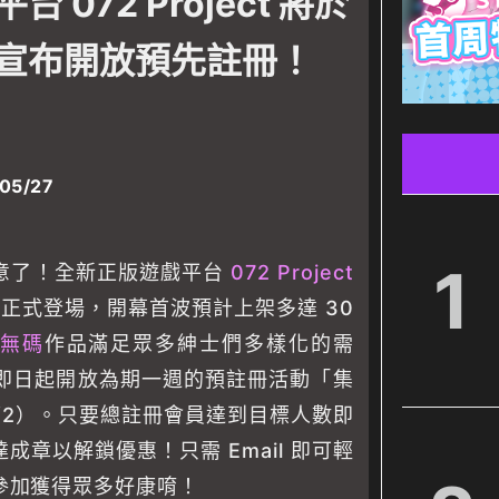
 072 Project 將於
宣布開放預先註冊！
05/27
1
意了！全新正版遊戲平台
072 Project
一）正式登場，開幕首波預計上架多達 30
無碼
作品滿足眾多紳士們多樣化的需
t 平台即日起開放為期一週的預註冊活動「集
 6/2）。只要總註冊會員達到目標人數即
成章以解鎖優惠！只需 Email 即可輕
參加獲得眾多好康唷！