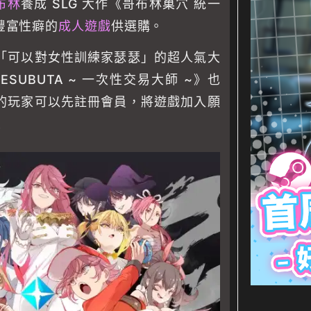
布林
養成 SLG 大作《哥布林巢穴 統一
豐富性癖的
成人遊戲
供選購。
「可以對女性訓練家瑟瑟」的超人氣大
EMESUBUTA ~ 一次性交易大師 ~》也
的玩家可以先註冊會員，將遊戲加入願
！