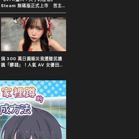
Steam 無碼版正式上市 苦主
化身靈體調查妻子 夫目前犯全
程直擊
捐 300 萬日圓賑災竟遭酸民譏
諷「髒錢」！人氣 AV 女優田野
憂霸氣反擊表示善意不分貴賤