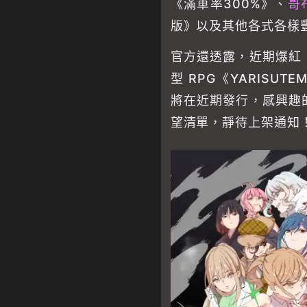
《滿車率300%》、
哥
版》以及其他各式各樣
官方還透露，近期爆紅
型 RPG《YARISUT
將在近期發行，感興趣
望清單，靜待上架通知