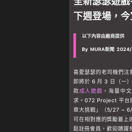
全新瑟瑟遊戲平台
下週登場，今
以下內容由廠商提供
By
MURA新聞
2024/
喜愛瑟瑟的老司機們注
即將於 6 月 3 日（
款
成人遊戲
，海量中文
求。072 Projec
章大挑戰」（5/27 ~
可在相對應的獎勵蓋上達
鬆註冊會員，歡迎踴躍