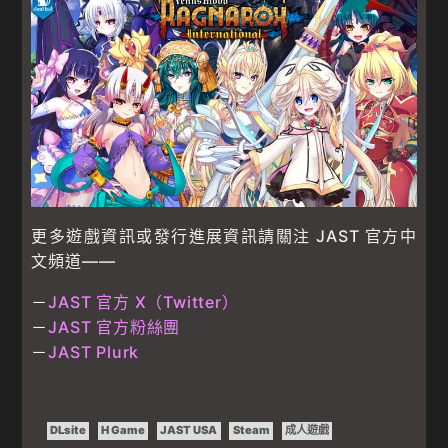
更多遊戲資訊或發行進展資訊請關注 JAST 官方中
文頻道——
－
JAST 官方 X（Twitter）
－
JAST 官方粉絲團
－
JAST Plurk
DLsite
H Game
JAST USA
Steam
成人遊戲