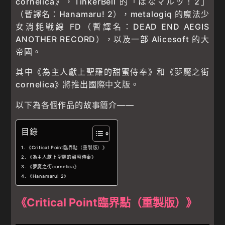
cornelica》，TinkerBell 的「はなマルッ！2」
（暫譯名：Hanamaru! 2），metalogiq 的魔法少
女消耗戦線 FD（暫譯名：DEAD END AEGIS
ANOTHER RECORD），以及一部 Alicesoft 的大
帝國。
其中《為主人獻上聖羅的甜蜜侍奉》和《夢魘之街
cornelica》將推出國際中文版。
以下為各個作品的故事簡介——
目錄
《Critical Point臨界點（重製版）》
《為主人獻上聖羅的甜蜜侍奉》
《夢魔之街cornelica》
《Hanamaru! 2》
《Critical Point臨界點（重製版）》