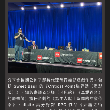
分享會後期公佈了即將代理發行幾部遊戲作品，包
括 Sweet Basil 的《Critical Point臨界點（重製
版）》，知名畫師るび様（《死館》《真愛百合》
的原畫師）擔任企劃的《為主人獻上聖羅的甜蜜侍
奉》，dlsite 高分好評 RPG 作品《夢魘之街