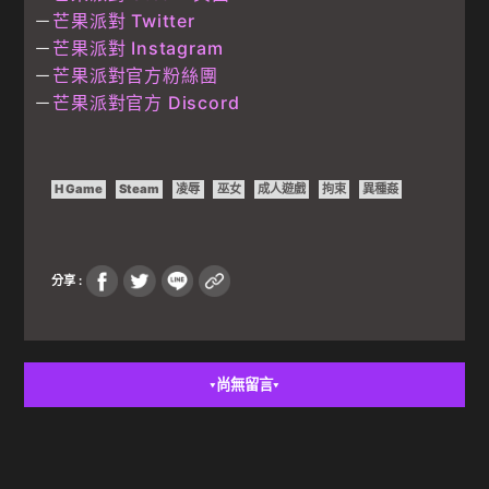
－
芒果派對 Twitter
－
芒果派對 Instagram
－
芒果派對官方粉絲團
－
芒果派對官方 Discord
H Game
Steam
凌辱
巫女
成人遊戲
拘束
異種姦
分享 :
尚無留言
▼
▼