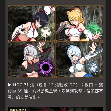
▶ HCG 71 張（包含 12 張戰敗 CG）；戰鬥 H 變
化約 59 種，均以動態呈現。咲遭到攻擊、侵犯都有
豐富的立繪演出。