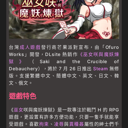
台灣
成人遊戲
發行商芒果派對宣布，由「Ofuro
Works」開發，DLsite 熱銷作
《巫女咲與魔妖煉
獄》
（Saki and the Crucible of
Debauchery），將於 7 月 26 日推出
Steam
無修
版。支援繁體中文、簡體中文、英文、日文、韓
文、俄文。
遊戲特色
《
巫女
咲與魔妖煉獄》是一款專注於戰鬥 H 的 RPG
遊戲，更設置有許多方便功能，只要一隻手就能享
受遊戲。喜歡
拘束
、
凌辱
與
異種姦
屬性的紳士們千