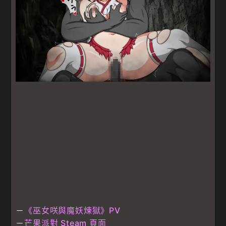
－
《巫女咲與魔妖煉獄》PV
－
芒果派對 Steam 頁面