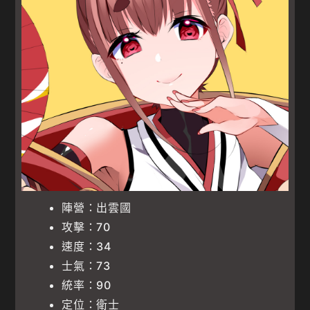
陣營：出雲國
攻擊：70
速度：34
士氣：73
統率：90
定位：衛士