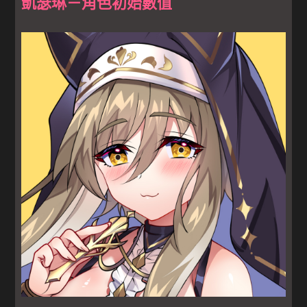
凱瑟琳－角色初始數值