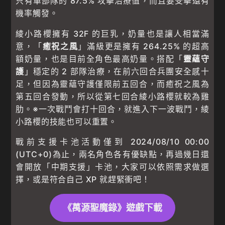
只有單部隊的 87.5% 攻擊治療值，而且要受擊還有
機率觸發。
綾小路櫻擁有 32F 的巨乳，奶量也是讓人相當滿
意，「
癒祝之風
」滿級更是擁有 264.25% 的超高
額奶量，也是目前全角色最高奶量。搭配「
靈蘊守
護
」穩定的 2 部隊治療，在前六回合兵團安全感十
足，但因為靈蘊守護僅限前五回合，而癒祝之風為
第五回合發動，所以從第七回合綾小路櫻就較為雞
肋。※一次戰鬥會打十回合，就進入下一波戰鬥，綾
小路櫻的技能也可以重置。
戰前支援卡池活動僅到 2024/08/10 00:00
(UTC+0)為止，兩名角色各有優缺點，再過幾日還
會開放「中期支援」卡池，大家可以依照需求做選
擇，或是符合自己 XP 就趕緊衝吧！
《萬源聖魔錄》遊戲下載