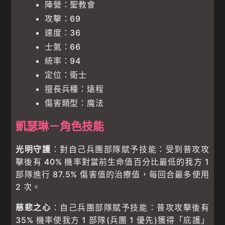
陣營：聖教會
攻擊：69
速度：36
士氣：66
統率：94
定位：衛士
擅長兵種：遠程
傷害類型：魔法
凱瑟琳－角色技能
光明守護
：對自己兵團部隊賦予技能：受到普攻攻
擊後有 40% 機率對當前生命值百分比最低的我方 1
部隊進行 87.5% 傷害值的治療值，每回合最多使用
2 次。
慈悲之心
：自己兵團部隊賦予技能：普攻攻擊後有
35% 機率使我方 1 部隊(兵團 1 優先)獲得「庇護」