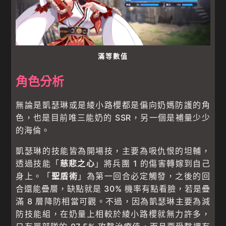
滿等數值
角色分析
無論是凱瑟琳或是綾小路櫻都是偏向奶媽防護的角
色，也是目前唯三能奶的 SSR，另一個是補量少少
的海倫。
凱瑟琳的技能皆為開場技，主要為吸仇恨的坦輔，
透過技能「
慈悲之心
」將兵團 1 的傷害轉嫁到自己
身上。「
聖盾術
」為第一回合必定觸發，之後的回
合還能疊層，缺點就是 30% 機率有點看臉，若是疊
滿 8 層降防相當可觀。不過，因為凱瑟琳主要為減
防技能組，在奶量上相較於綾小路櫻就無力許多，