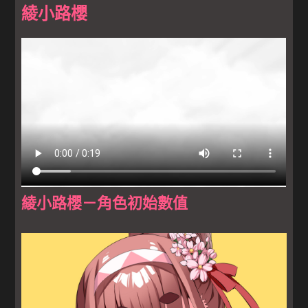
綾小路櫻
綾小路櫻－角色初始數值