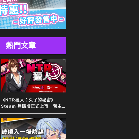
熱門文章
《NTR獵人：久子的秘密》
Steam 無碼版正式上市 苦主
化身靈體調查妻子 夫目前犯全
程直擊