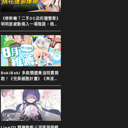
《修幹嘛？二手3C店的闇營業》
明明是被動捲入一場陰謀，桃花
運卻意外爆棚！
BokiBoki 多款精選黃油特賣開
跑！《完美細胞計畫》《奔波的
綾子小姐》等新舊作下殺７８
折！
Live2D 精緻動態三消瑟瑟遊戲