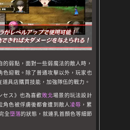
自的弱點，面對一些弱魔法的敵人時，
角色迎戰。除了普通攻擊以外，玩家也
在道具店購買技能，加強隊伍的戰力。
ンセス》也為喜歡
敗北
場景的玩法設計
位角色被俘虜後都會遭到敵人
凌辱
，累
入完全
墮落
的狀態，就連乳首顏色等細節