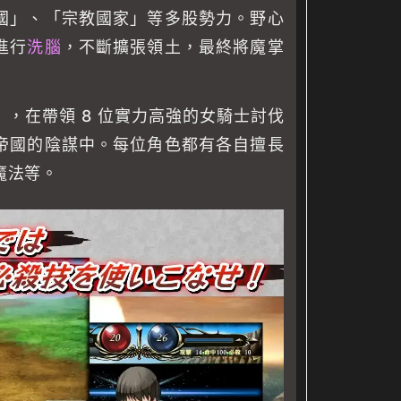
國」、「宗教國家」等多股勢力。野心
進行
洗腦
，不斷擴張領土，最終將魔掌
，在帶領 8 位實力高強的女騎士討伐
帝國的陰謀中。每位角色都有各自擅長
魔法等。