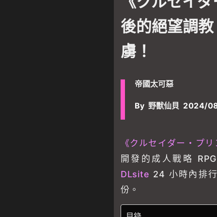
《クルセイダ
後的絕望調教
虜！
帝國太可惡
By
野獸仙貝
2024/08
《クルセイダー・プリ
開發的成人戰略 RPG
DLsite
24 小時內排行
份。
目錄