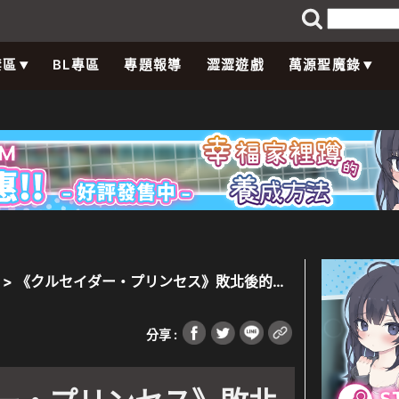
禁區
BL專區
專題報導
澀澀遊戲
萬源聖魔錄
> 《クルセイダー・プリンセス》敗北後的絕
虜！
分享 :