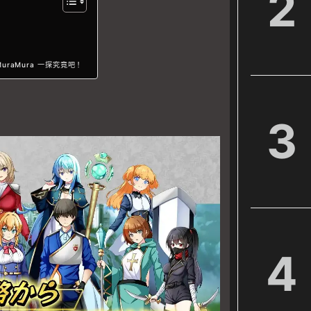
2
raMura 一探究竟吧！
3
4