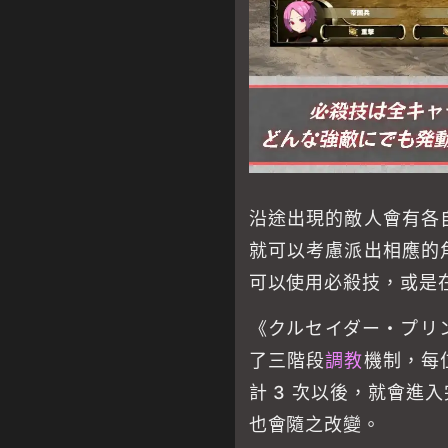
沿途出現的敵人會有各
就可以考慮派出相應的
可以使用必殺技，或是
《クルセイダー・プリ
了三階段
調教
機制，每
計 3 次以後，就會進
也會隨之改變。