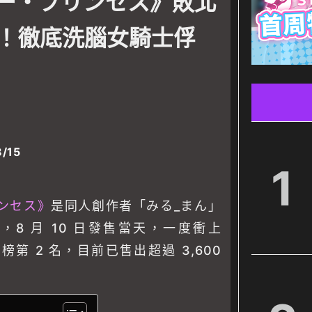
ー・プリンセス》敗北
！徹底洗腦女騎士俘
/15
1
ンセス》
是同人創作者「みる_まん」
，8 月 10 日發售當天，一度衝上
榜第 2 名，目前已售出超過 3,600