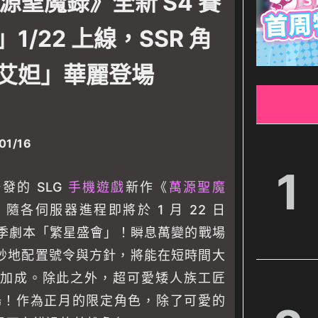
萬源聖魔錄》全新 S4 賽
/22 上線，SSR 角
艾妲」華麗登場
01/16
1
發的 SLG
手機遊戲
新作《
萬源聖魔
隨各伺服器進程即將於 1 月 22 日
4 賽季劇本「繁星盛會」！瞬息萬變的戰場
妙地配置號令與方針，將能在短時間大
加成。除此之外，超可愛矮人族工匠
登場！作為正月的限定角色，除了可愛的