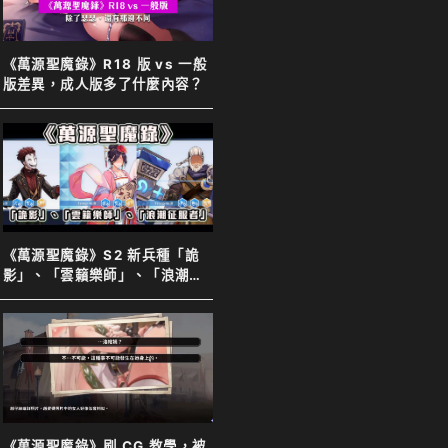
《萬源聖魔錄》R18 版 vs 一般
版差異，成人版多了什麼內容？
《萬源聖魔錄》S2 新兵種「詭
影」、「雲籟樂師」、「浪潮征
服者」完整介紹
《萬源聖魔錄》刷 CG 教學，被