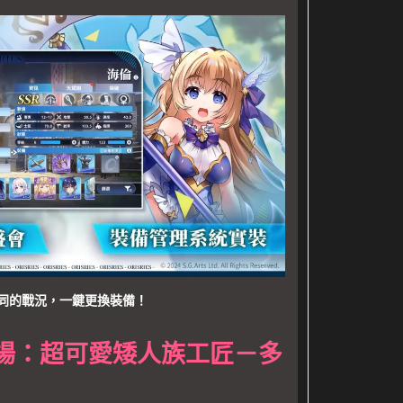
同的戰況，一鍵更換裝備！
場：超可愛矮人族工匠－多