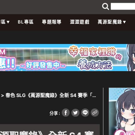
禁區
BL專區
專題報導
澀澀遊戲
萬源聖魔錄
> 春色 SLG《萬源聖魔錄》全新 S4 賽季「繁
R 角色工匠「多妮艾妲」華麗登場
分享 :