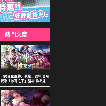
熱門文章
《萬源聖魔錄》歡慶二週年 全新
賽季「帷幕之下」登場 推出週年
特別活動以及限定英雄「上官靖
兒」