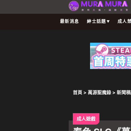
最新消息
紳士話題
成人
首頁
>
萬源聖魔錄
>
新聞稿
星盛會」1/22 上線，SS
成人遊戲