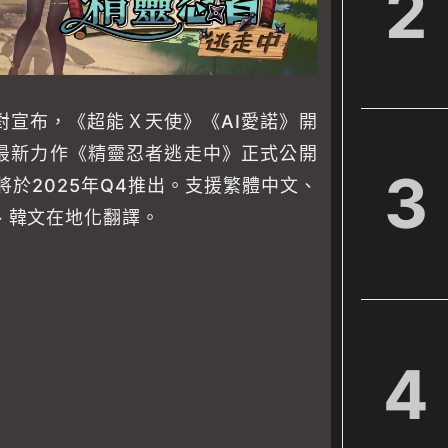
2
對宣布，《超能Ｘ天使》《AI愛諾》開
最新力作《精靈忍者逃走中》正式公開
3
將於2025年Q4推出。支援繁體中文、
、韓文在地化翻譯。
4