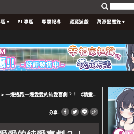
禁區
BL專區
專題報導
澀澀遊戲
萬源聖魔錄
> 一邊逃跑一邊愛愛的純愛喜劇？！ 《精靈忍
分享 :