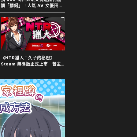
諷「髒錢」！人氣 AV 女優田野
憂霸氣反擊表示善意不分貴賤
《NTR獵人：久子的秘密》
Steam 無碼版正式上市 苦主
化身靈體調查妻子 夫目前犯全
程直擊