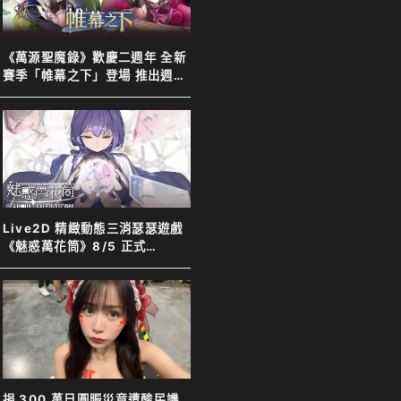
《萬源聖魔錄》歡慶二週年 全新
賽季「帷幕之下」登場 推出週年
特別活動以及限定英雄「上官靖
兒」
Live2D 精緻動態三消瑟瑟遊戲
《魅惑萬花筒》8/5 正式
Steam 發售！
捐 300 萬日圓賑災竟遭酸民譏