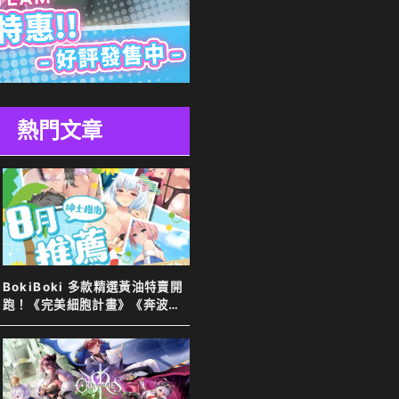
熱門文章
BokiBoki 多款精選黃油特賣開
跑！《完美細胞計畫》《奔波的
綾子小姐》等新舊作下殺７８
折！