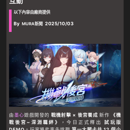
互動
以下內容由廠商提供
By
2025/10/03
MURA新聞
由
墨心
遊戲開發的
戰機射擊 × 後宮養成
新作
《機
戰後宮~深淵羈絆》
，今日正式釋出
試玩版
DEMO
。玩家將能率先挑戰
第一大關卡共 12 個小