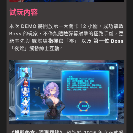
試玩內容
本次 DEMO 將開放第一大關卡 12 小關，成功擊敗
Boss 的玩家，不僅能體驗彈幕射擊的極致手感，更
能率先與 戰艦總
指揮官
「零」 以及
第一位 Boss
「夜鶯」觸發紳士互動。
《機戰後宮~深淵羈絆》
預計於 2025 年底正式登