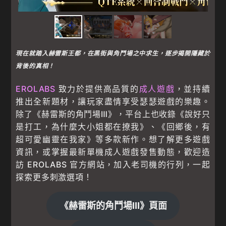
現在就踏入赫雷斯王都，在黑街與角鬥場之中求生，逐步揭開隱藏於
背後的真相！
EROLABS
致力於提供高品質的
成人遊戲
，並持續
推出全新題材，讓玩家盡情享受瑟瑟遊戲的樂趣。
除了《赫雷斯的角鬥場Ⅲ》，平台上也收錄《說好只
是打工，為什麼大小姐都在撩我》、《回鄉後，有
超可愛幽靈在我家》等多款新作。想了解更多遊戲
資訊，或掌握最新單機成人遊戲發售動態，歡迎造
訪 EROLABS 官方網站，加入老司機的行列，一起
探索更多刺激選項！
《赫雷斯的角鬥場Ⅲ》頁面