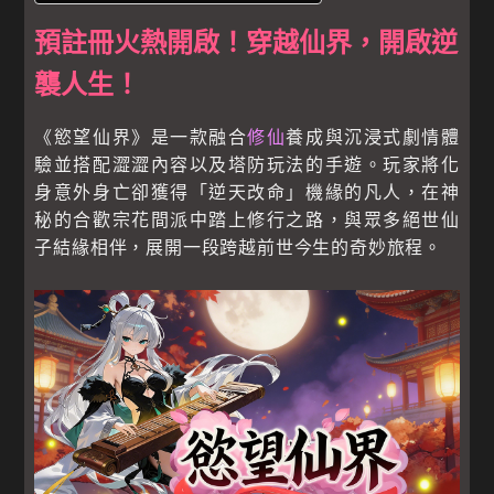
預註冊火熱開啟！穿越仙界，開啟逆
襲人生！
《慾望仙界》是一款融合
修仙
養成與沉浸式劇情體
驗並搭配澀澀內容以及塔防玩法的手遊。玩家將化
身意外身亡卻獲得「逆天改命」機緣的凡人，在神
秘的合歡宗花間派中踏上修行之路，與眾多絕世仙
子結緣相伴，展開一段跨越前世今生的奇妙旅程。