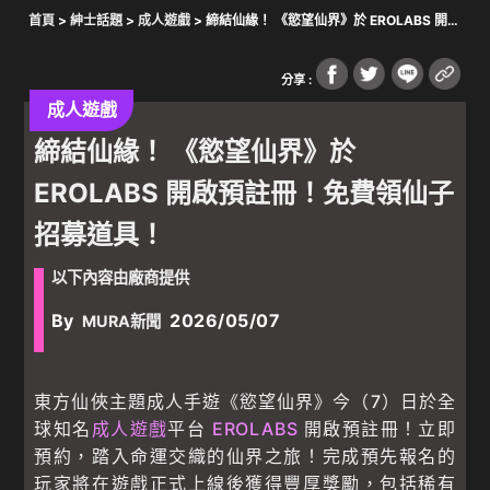
首頁
>
紳士話題
>
成人遊戲
> 締結仙緣！ 《慾望仙界》於 EROLABS 開啟
預註冊！免費領仙子招募道具！
分享 :
成人遊戲
締結仙緣！ 《慾望仙界》於
EROLABS 開啟預註冊！免費領仙子
招募道具！
以下內容由廠商提供
By
2026/05/07
MURA新聞
東方仙俠主題成人手遊《慾望仙界》今（7）日於全
球知名
成人遊戲
平台
EROLABS
開啟預註冊！立即
預約，踏入命運交織的仙界之旅！完成預先報名的
玩家將在遊戲正式上線後獲得豐厚獎勵，包括稀有