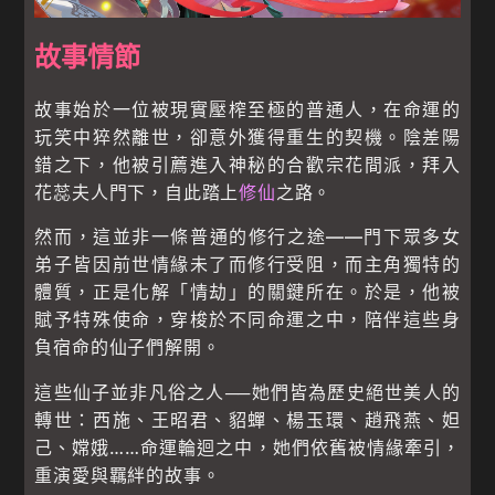
故事情節
故事始於一位被現實壓榨至極的普通人，在命運的
玩笑中猝然離世，卻意外獲得重生的契機。陰差陽
錯之下，他被引薦進入神秘的合歡宗花間派，拜入
花蕊夫人門下，自此踏上
修仙
之路。
然而，這並非一條普通的修行之途——門下眾多女
弟子皆因前世情緣未了而修行受阻，而主角獨特的
體質，正是化解「情劫」的關鍵所在。於是，他被
賦予特殊使命，穿梭於不同命運之中，陪伴這些身
負宿命的仙子們解開。
這些仙子並非凡俗之人──她們皆為歷史絕世美人的
轉世：西施、王昭君、貂蟬、楊玉環、趙飛燕、妲
己、嫦娥……命運輪迴之中，她們依舊被情緣牽引，
重演愛與羈絆的故事。