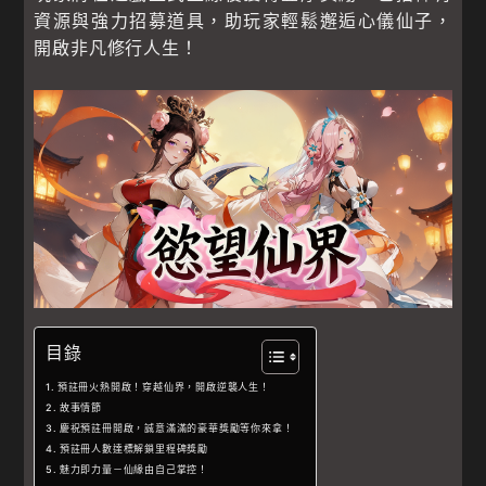
資源與強力招募道具，助玩家輕鬆邂逅心儀仙子，
開啟非凡修行人生！
目錄
預註冊火熱開啟！穿越仙界，開啟逆襲人生！
故事情節
慶祝預註冊開啟，誠意滿滿的豪華獎勵等你來拿！
預註冊人數達標解鎖里程碑獎勵
魅力即力量－仙緣由自己掌控！