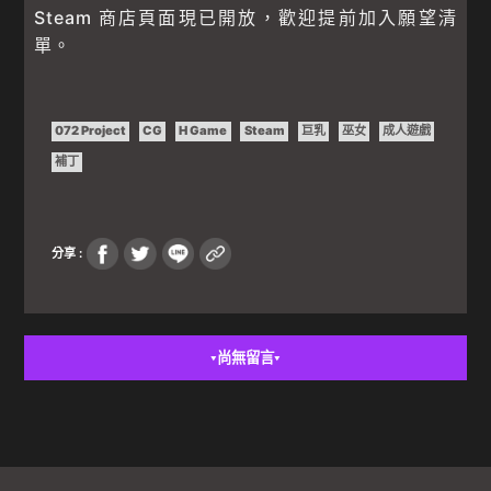
Steam 商店頁面現已開放，歡迎提前加入願望清
單。
072 Project
CG
H Game
Steam
巨乳
巫女
成人遊戲
補丁
分享 :
尚無留言
▼
▼