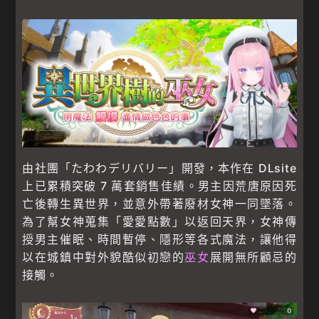
由社團「たわわデリバリー」開發，本作在 DLsite
上已累積突破 7 萬套銷售佳績。男主因荒唐原因死
亡後轉生異世界，並意外帶著廢材女神一同墜落。
為了幫女神蒐集「愛愛點數」以返回天界，女神傳
授男主催眠、時間暫停、隱形等各式魔法，讓他得
以在城鎮中對外貌酷似初戀的
巫女
展開無所顧忌的
接觸。