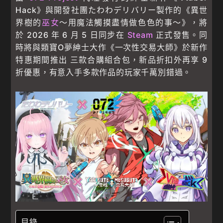
Hack》與開發社團たわわデリバリー製作的《異世
界樹的
巫女
～用魔法觸摸盡情做色色的事～》，將
於 2026 年 6 月 5 日同步在
Steam
正式發售。同
時將與類寶O夢紳士大作《一次性交易大師》於新作
特惠期間推出 三款合購組合包，新品折扣外再享 9
折優惠，有意入手多款作品的玩家千萬別錯過。
目錄