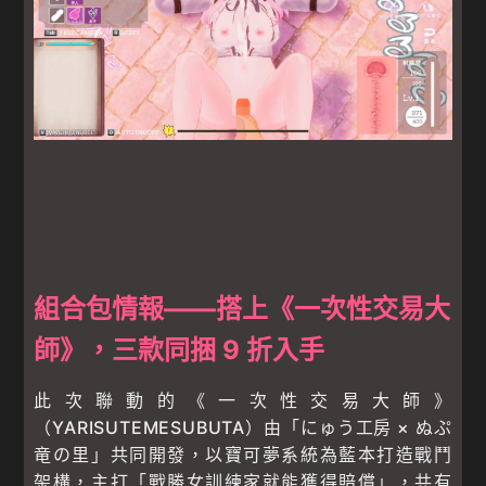
組合包情報——搭上《一次性交易大
師》，三款同捆 9 折入手
此次聯動的《一次性交易大師》
（YARISUTEMESUBUTA）由「にゅう工房 × ぬぷ
竜の里」共同開發，以寶可夢系統為藍本打造戰鬥
架構，主打「戰勝女訓練家就能獲得賠償」，共有