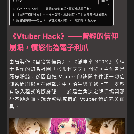
《Vtuber Hack》——曾經的信仰崩塌，憤怒化為電子利爪
《異世界樹的巫女》——廢材女神、魔法加持，異世界無差別騷擾開幕
組合包情報——搭上《一次性交易大師》，三款同捆 9 折入手
《Vtuber Hack》——曾經的信仰
崩塌，憤怒化為電子利爪
由曾製作《自宅警備員》、《滿車率 300%》等紳
士名作的知名社團「ベルゼブブ」開發。主角曾是
死忠粉絲，卻因自推 Vtuber 的緋聞事件讓一切信
仰瞬間崩塌。在絕望之中，陌生男子遞上了一支載
有駭入程式的隨身碟——於是主角決定親手揭開那
些不願露面、玩弄粉絲感情的 Vtuber 們的完美面
具。