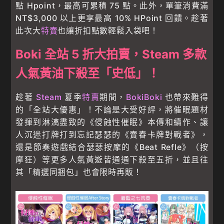
點 Hpoint，最高可累積 75 點。此外，單筆消費滿
NT$3,000 以上更享最高 10% HPoint 回饋。趁著
此次大
特賣
也讓折扣點數輕鬆入袋吧！
Boki 全站 5 折大拍賣，Steam 多款
人氣黃油下殺至「史低」！
趁著
Steam
夏季
特賣
期間，
BokiBoki
也帶來難得
的「全站大優惠」！不論是大受好評，將催眠題材
發揮到淋漓盡致的《侵蝕性催眠》本傳和續作、讓
人沉迷打牌打到忘記瑟瑟的《賣春卡牌對戰者》，
還是節奏遊戲結合瑟瑟按摩的《Beat Refle》（按
摩狂）等更多人氣黃遊皆通通下殺至五折，並且往
其「精選同捆包」也會限時再販！