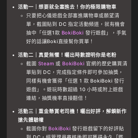
活動一｜想要就全塞進去！你的極限購物車
只要把心儀遊戲全部塞進購物車或願望清
單，截圖貼到 DC 指定活動頻道，就有機會
抽中「任選1款
BokiBoki
發行遊戲」，手氣
好的話讓Boki直接幫你買單！
活動二｜真愛無懼！曬出時數證明你是老粉
截圖
Steam
或
BokiBoki
官網的歷史購買清
單貼到 DC，完成指定條件即可參加抽獎，
同樣有機會獲得「任選 1 款 BokiBoki 發行
遊戲」。遊玩時數超過 10 小時或附上遊戲
連結，抽獎機率直接翻倍！
活動三｜重金懸賞老司機！曬出好評，解鎖新作
搶先體驗權
截圖你對
BokiBoki
發行遊戲留下的好評貼
到 DC，經管理員審核後即可獲得永久「鑑