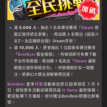
滿
5,000 人
，抽出 1 名幸運兒獲得「
Steam
遊
戲正版序號全家餐」，再加碼 3 名贈出《超商少
女Z－全店鋪統合版》Steam序號！
滿
10,000 人
，更會抽出 1 位超級幸運兒獲得
「
BokiBoki
黃金帳號」，持帳號即可免費下載
平台所有遊戲，再加碼 1 名送出「
Steam
最新
遊戲正版序號組合包」。快揪親朋好友一起關
注，把夢幻大獎全部解鎖帶回家！
BokiBoki
夏季
特賣
活動將從即日起舉辦至 7 月 5
日，欲知更多活動詳細資訊或
H Game
最新情報，
歡迎點擊下方連結，密切關注BokiBoki相關社群帳
號。