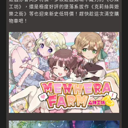
工坊》，還是極度好評的墮落系拔作《克莉絲與遊
樂之街》等也迎來新史低特價！趕快趁這次清空購
物車吧！