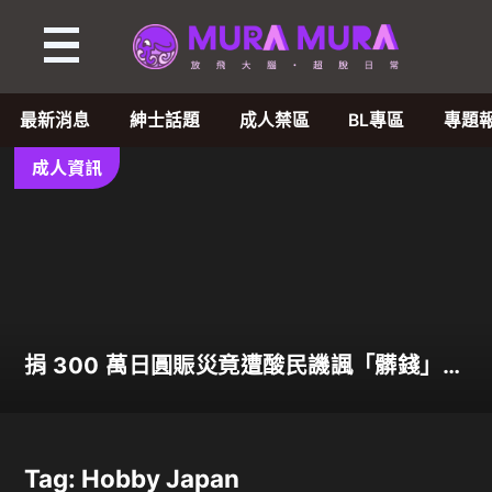
Tag:
Hobby
最新消息
紳士話題
成人禁區
BL專區
專題
Japan
成人資訊
-
MuraMura
-
捐 300 萬日圓賑災竟遭酸民譏諷「髒錢」！
成
人氣 AV 女優田野憂霸氣反擊表示善意不分
貴賤
人
Tag: Hobby Japan