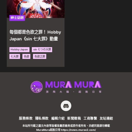
AV
紳士話題
資
每個都是色欲之罪！ Hobby
Japan《sin 七大罪》動畫
訊
Hobby Japan
sin 七つの大罪
七大罪
色欲
色欲之罪
服務條款
隱私條款
編輯介紹
新聞徵稿
工商聯繫
友站連結
本站所刊載之圖文內容等版權皆屬原廠商或原作者所有，非經同意請勿轉載
MuraMura超脫日常 https://news.murax2.com/