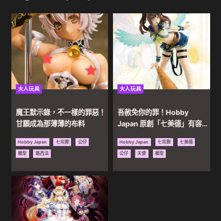
遊
戲
｜
大人玩具
大人玩具
色
魔王默示錄，不一樣的罪惡！
吾赦免你的罪！Hobby
色
甘願成為那薄薄的布料
Japan 原創「七美德」有容乃
大！
Hobby Japan
七宗罪
公仔
Hobby Japan
七宗罪
七美德
動
模型
路西法
公仔
天使
模型
漫
｜