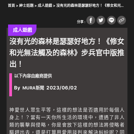
首頁
>
紳士話題
>
成人遊戲
> 沒有光的森林是瑟瑟好地方！《修女和光無
法觸及的森林》步兵官中版推出！
分享 :
成人遊戲
沒有光的森林是瑟瑟好地方！《修女
和光無法觸及的森林》步兵官中版推
出！
以下內容由廠商提供
By
2023/06/02
MURA新聞
神愛世人眾生平等，這樣的想法是否適用於每個人
身上！？當有一天你所生活的環境中，遭遇了非人
類的襲擊與侵略，你是會放下這樣的想法將侵略者
驅趕出去，還是打算用愛用談判來解決糾紛呢？同