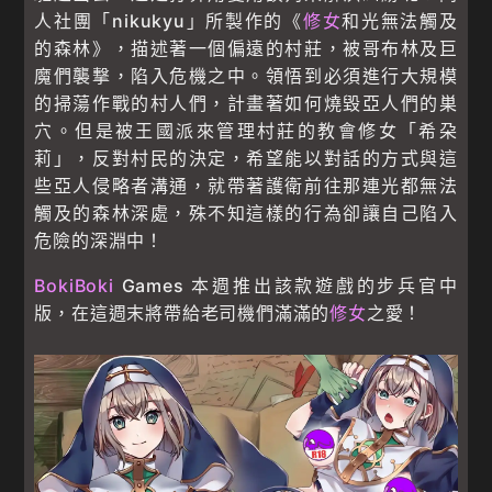
人社團「nikukyu」所製作的《
修女
和光無法觸及
的森林》，描述著一個偏遠的村莊，被哥布林及巨
魔們襲撃，陷入危機之中。領悟到必須進行大規模
的掃蕩作戰的村人們，計畫著如何燒毀亞人們的巣
穴。但是被王國派來管理村莊的教會修女「希朶
莉」，反對村民的決定，希望能以對話的方式與這
些亞人侵略者溝通，就帶著護衛前往那連光都無法
觸及的森林深處，殊不知這樣的行為卻讓自己陷入
危險的深淵中！
BokiBoki
Games 本週推出該款遊戲的步兵官中
版，在這週末將帶給老司機們滿滿的
修女
之愛！