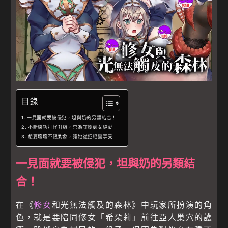
目錄
一見面就要被侵犯，坦與奶的另類結合！
不斷練功打怪升級，只為守護處女純愛！
想要壞壞不限對象，讓她從拒絕變享受！
一見面就要被侵犯，坦與奶的另類結
合！
在《
修女
和光無法觸及的森林》中玩家所扮演的角
色，就是要陪同修女「希朶莉」前往亞人巢穴的護