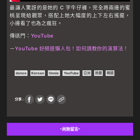
最讓人驚訝的是她的 C 字牛仔褲，完全將兩邊的蜜
桃呈現給觀眾，搭配上她大幅度的上下左右搖擺，
小邊看了也為之瘋狂。
傳送門：
YouTube
－
YouTube 好頻道懶人包！如何調教你的演算法！
dance
Korean
Unnie
YouTube
亞洲
推薦
韓國
分享 :
尚無留言
▼
▼