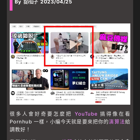
By
2023/04/25
捉i仙子
framework/components/classes/code-block.class.php(133) :
eval()'d code
on line
55
成人禁區
>
成人資訊
> YouTube 好頻道懶人包！如何調教你的演算法！
很多人會好奇要怎麼把
YouTube
搞得像在看
Pornhub 一樣，小編今天就是要來把你的
演算法
給
調教好！