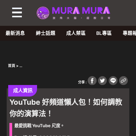
最新消息
紳士話題
成人禁區
BL專區
專題
首頁
>
Warning
: Undefined array key 1676 in
/var/www/wordpress/wp-
content/plugins/oxygen/component-
分享 :
framework/components/classes/code-block.class.php(133) :
eval()'d code
on line
54
成人資訊
YouTube 好頻道懶人包！如何調教
Warning
: Undefined array key "" in
/var/www/wordpress/wp-
content/plugins/oxygen/component-
你的演算法！
framework/components/classes/code-block.class.php(133) :
eval()'d code
on line
55
最愛挑戰 YouTube 尺度。
Warning
: Attempt to read property "parent" on null in
/var/www/wordpress/wp-content/plugins/oxygen/component-