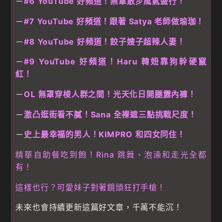
－
#6 YouTube 好頻道！無罩散步風氣盛行！
－
#7 YouTube 好頻道！跟著 Satya 老師做瑜珈！
－
#8 YouTube 好頻道！餃子嫂子超辣人妻！
－
#9 YouTube 好頻道！Haru 韓妞靠狗幹硬竄
紅！
－
OL 無罩穿梭人群之間！光天化日開腿露內褲！
－
激凸逛街看不膩！Sana 全裸遮三點挑戰尺度！
－
史上最幸福的男人！KIMPRO 和四女同住！
精華自助餐吃到飽！Rina 跳舞、泡澡和走光全都
有！
這樣也行？可愛妹子對著鏡頭狂打手槍！
未來也會持續更新這篇好文章，千萬不能沉！