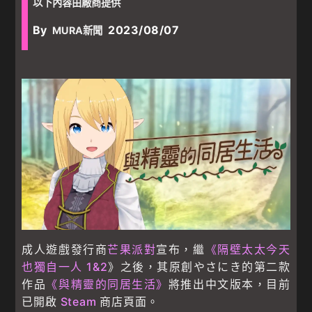
以下內容由廠商提供
By
2023/08/07
MURA新聞
成人遊戲發行商
芒果派對
宣布，繼
《隔壁太太今天
也獨自一人 1&2
》之後，其原創やさにき的第二款
作品
《與精靈的同居生活》
將推出中文版本，目前
已開啟
Steam
商店頁面。