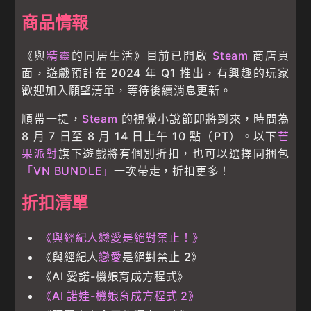
商品情報
《與
精靈
的同居生活》目前已開啟
Steam
商店頁
面，遊戲預計在 2024 年 Q1 推出，有興趣的玩家
歡迎加入願望清單，等待後續消息更新。
順帶一提，
Steam
的視覺小說節即將到來，時間為
8 月 7 日至 8 月 14 日上午 10 點（PT）。以下
芒
果派對
旗下遊戲將有個別折扣，也可以選擇同捆包
「VN BUNDLE」
一次帶走，折扣更多！
折扣清單
《與經紀人戀愛是絕對禁止！》
《與經紀人
戀愛
是絕對禁止 2》
《AI 愛諾-機娘育成方程式》
《AI 諾娃-機娘育成方程式 2》