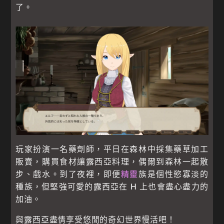
了。
玩家扮演一名藥劑師，平日在森林中採集藥草加工
販賣，購買食材讓露西亞料理，偶爾到森林一起散
步、戲水。到了夜裡，即便
精靈
族是個性慾寡淡的
種族，但堅強可愛的露西亞在 H 上也會盡心盡力的
加油。
與露西亞盡情享受悠閒的奇幻世界慢活吧！