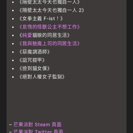
《隔壁太太今天也獨自一人》
《隔壁太太今天也獨自一人 2》
《女拳主義 F-ist！》
《怠惰的怪獸公主不想工作》
《
純愛
貓娘的同居生活》
《我與魅魔上司的同居生活》
《惡魔調酒師》
《詛咒鎧甲》
《撿到貓女僕》
《絕對人權女子監獄》
–
芒果派對 Steam 頁面
–
芒果派對 Twitter 頁面