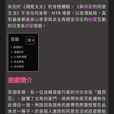
有別於《隔壁太太》的背德體驗，《與
精靈
的同居
生活》不含任何凌辱、NTR 場景，以及壞結局。直
到最後都能安心享受與女主角穩定交往的
純愛
互動
的日常系
戀愛
遊戲。
目錄
遊戲簡介
遊戲特色
H 場景預覽
商品情報
折扣清單
遊戲簡介
某個夜裡，有一位自稱是旅行者的
精靈
女孩「露西
亞」，敲響了主角的家門，她詢問你是否能讓她在
此借住一宿。她說因為旅途的疲憊而想要短暫在此
休息一陣子。於是兩人唐突的同居生活就這麼開始