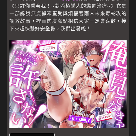
《只許你看著我！~對消極戀人的懲罰治療~》它是
一部訴說無貞操笨蛋受與煩惱著兩人未來毒蛇攻的
調教故事，裡面肉度滿點相信大家一定會喜歡，接
下來趕快繫好安全帶，我們出發啦！