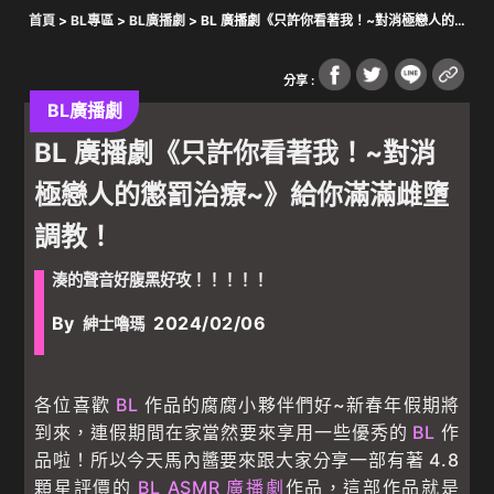
首頁
>
BL專區
>
BL廣播劇
> BL 廣播劇《只許你看著我！~對消極戀人的
懲罰治療~》給你滿滿雌墮調教！
分享 :
BL廣播劇
BL 廣播劇《只許你看著我！~對消
極戀人的懲罰治療~》給你滿滿雌墮
調教！
湊的聲音好腹黑好攻！！！！！
By
2024/02/06
紳士嚕瑪
各位喜歡
BL
作品的腐腐小夥伴們好~新春年假期將
到來，連假期間在家當然要來享用一些優秀的
BL
作
品啦！所以今天馬內醬要來跟大家分享一部有著 4.8
顆星評價的
BL ASMR 廣播劇
作品，這部作品就是