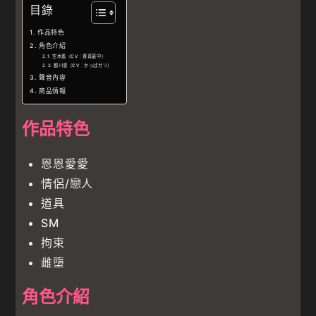
目錄
作品特色
角色介紹
空木遙（CV：春真最中）
都川湊（CV：かっぱガリ）
聲音內容
商品情報
作品特色
恩恩愛愛
情侶/戀人
道具
SM
拘束
雌墮
角色介紹