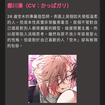
都川湊（CV：かっぱガリ）
26 歲空木的專屬造型師。表面上是個如天使般溫柔
的人，但是本性其實非常腹黑毒舌，是個不管對自
己還是對別人都很嚴厲的類型，過度現實主義，所
以經常陷入消極思考。雖然有原不良少年容易發火
的性格，但是對於自己喜歡的人「空木」卻有無限
的包容。