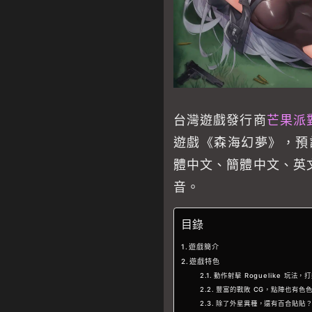
台灣遊戲發行商
芒果派
遊戲《森海幻夢》，預計
體中文、簡體中文、英
音。
目錄
遊戲簡介
遊戲特色
動作射擊 Roguelike 玩法，打
豐富的戰敗 CG，點陣也有色
除了外星異種，還有百合貼貼