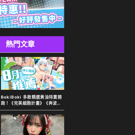
熱門文章
BokiBoki 多款精選黃油特賣開
跑！《完美細胞計畫》《奔波的
綾子小姐》等新舊作下殺７８
折！