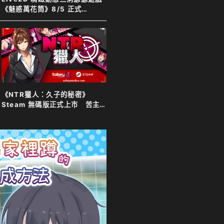
《魅惑萬花筒》8/5 正式
Steam 發售！
《NTR獵人：久子的秘密》
Steam 無碼版正式上市 苦主
化身靈體調查妻子 夫目前犯全
程直擊