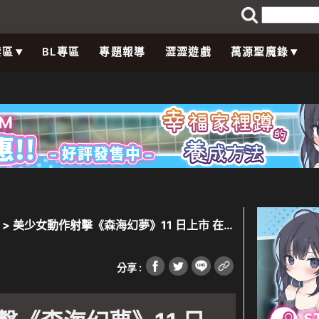
禁區
BL專區
專題報導
澀澀遊戲
萬源聖魔錄
> 美少女動作射擊《森海幻夢》11 日上市 在觸
！
分享 :