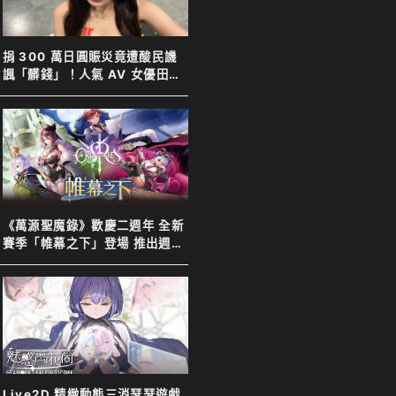
捐 300 萬日圓賑災竟遭酸民譏
諷「髒錢」！人氣 AV 女優田野
憂霸氣反擊表示善意不分貴賤
《萬源聖魔錄》歡慶二週年 全新
賽季「帷幕之下」登場 推出週年
特別活動以及限定英雄「上官靖
兒」
Live2D 精緻動態三消瑟瑟遊戲