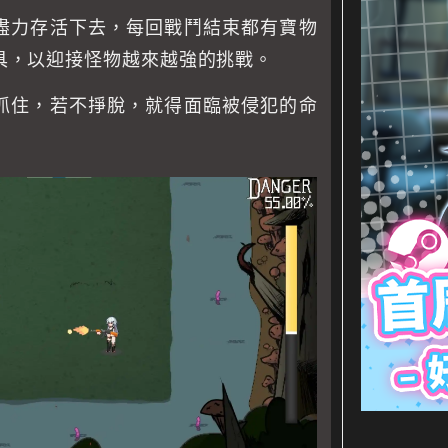
盡力存活下去，每回戰鬥結束都有寶物
具，以迎接怪物越來越強的挑戰。
抓住，若不掙脫，就得面臨被侵犯的命