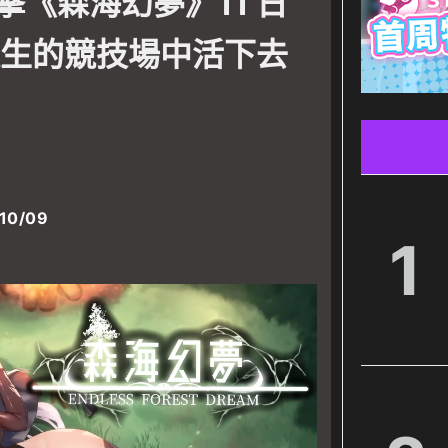
擊《森海幻夢》11 日
環生的競技場中活下去
10/09
1