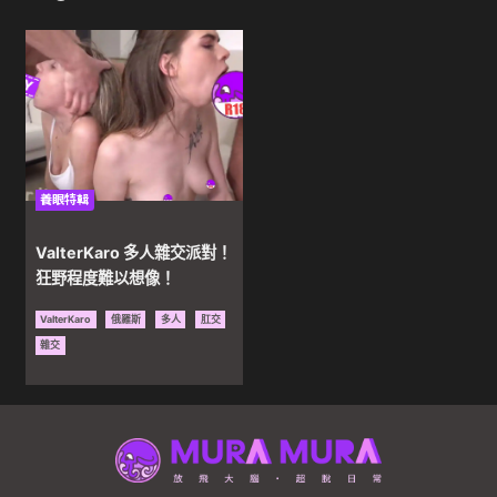
戲
｜
色
養眼特輯
色
ValterKaro 多人雜交派對！
動
狂野程度難以想像！
ValterKaro
俄羅斯
多人
肛交
漫
雜交
｜
AV