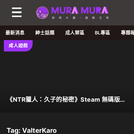
Tag:
ValterKaro
最新消息
紳士話題
成人禁區
BL專區
專題
-
成人遊戲
MuraMura
-
成
《NTR獵人：久子的秘密》Steam 無碼版正
人
式上市 苦主化身靈體調查妻子 夫目前犯
全程直擊
遊
Tag: ValterKaro